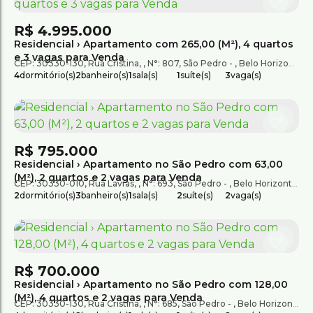
R$
4.995.000
Residencial › Apartamento com 265,00 (M²), 4 quartos
e 3 vagas para Venda
CEP: 30330-130
,
Rua Cristina
,
N°:
807
,
São Pedro
,
Belo Horizonte
,
M
4
dormitório(s)
2
banheiro(s)
1
sala(s)
1
suíte(s)
3
vaga(s)
R$
795.000
Residencial › Apartamento no São Pedro com 63,00
(M²), 2 quartos e 2 vagas para Venda
CEP: 30330-010
,
Rua Lavras
,
N°:
693
,
São Pedro
,
Belo Horizonte
,
Mi
2
dormitório(s)
3
banheiro(s)
1
sala(s)
2
suíte(s)
2
vaga(s)
R$
700.000
Residencial › Apartamento no São Pedro com 128,00
(M²), 4 quartos e 2 vagas para Venda
CEP: 30330-130
,
Rua Cristina
,
N°:
685
,
São Pedro
,
Belo Horizonte
,
M