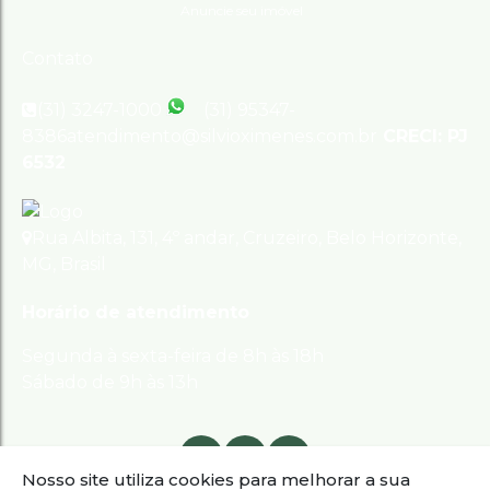
Anuncie seu imóvel
Contato
(31) 3247-1000
(31) 95347-
8386
atendimento@silvioximenes.com.br
CRECI: PJ
6532
Rua Albita
,
131
,
4º andar
,
Cruzeiro
,
Belo Horizonte
,
MG
,
Brasil
Horário de atendimento
Segunda à sexta-feira de 8h às 18h
Sábado de 9h às 13h
Nosso site utiliza cookies para melhorar a sua