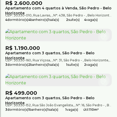
R$
2.600.000
Apartamento com 4 quartos à Venda, São Pedro - Belo
Horizonte
CEP: 30330-010
,
Rua Lavras
,
N°:
438
,
São Pedro
,
Belo Horizonte
,
Mi
4
dormitório(s)
4
banheiro(s)
1
sala(s)
2
suíte(s)
4
vaga(s)
R$
1.190.000
Apartamento com 3 quartos, São Pedro - Belo
Horizonte
CEP: 30330-160
,
Rua Viçosa
,
N°:
31
,
São Pedro
,
Belo Horizonte
,
Mina
3
dormitório(s)
2
banheiro(s)
1
sala(s)
1
suíte(s)
2
vaga(s)
R$
499.000
Apartamento com 3 quartos, São Pedro - Belo
Horizonte
CEP: 30330-152
,
Rua São João Evangelista
,
N°:
16
,
São Pedro
,
Belo Horizonte
3
dormitório(s)
1
banheiro(s)
1
sala(s)
1
vaga(s)
útil:
110m²