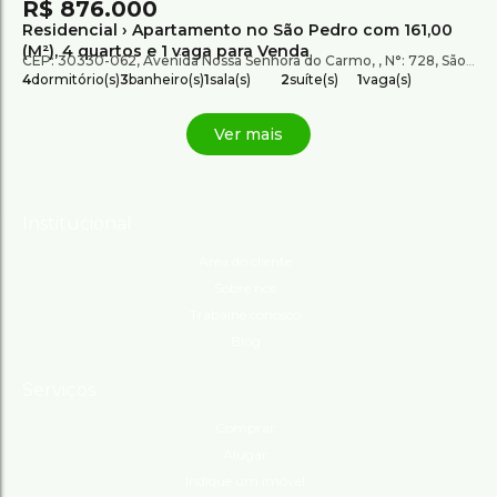
R$
876.000
Residencial › Apartamento no São Pedro com 161,00
(M²), 4 quartos e 1 vaga para Venda
CEP: 30330-062
,
Avenida Nossa Senhora do Carmo
,
N°:
728
,
São Pedro
4
dormitório(s)
3
banheiro(s)
1
sala(s)
2
suíte(s)
1
vaga(s)
Institucional
Área do cliente
Sobre nós
Trabalhe conosco
Blog
Serviços
Comprar
Alugar
Indique um imóvel