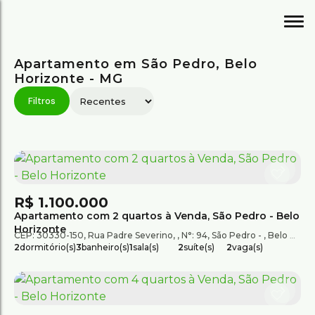
Apartamento em São Pedro, Belo
Horizonte - MG
R$
1.100.000
Apartamento com 2 quartos à Venda, São Pedro - Belo
Horizonte
CEP: 30330-150
,
Rua Padre Severino
,
N°:
94
,
São Pedro
,
Belo Horizonte
2
dormitório(s)
3
banheiro(s)
1
sala(s)
2
suíte(s)
2
vaga(s)