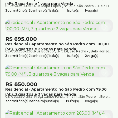
(M²), 3 quartos e 1 vaga para Venda
CEP: 30330-050
,
Rua Major Lopes
,
N°:
383
,
São Pedro
,
Belo Horizonte
3
dormitório(s)
2
banheiro(s)
1
sala(s)
1
suíte(s)
1
vaga(s)
R$
695.000
Residencial › Apartamento no São Pedro com 100,00
(M²), 3 quartos e 2 vagas para Venda
CEP: 30330-390
,
Rua Equador
,
N°:
131
,
São Pedro
,
Belo Horizonte
,
3
dormitório(s)
2
banheiro(s)
1
sala(s)
1
suíte(s)
2
vaga(s)
R$
850.000
Residencial › Apartamento no São Pedro com 79,00
(M²), 3 quartos e 3 vagas para Venda
CEP: 30330-392
,
Praça Carlito Faria
,
N°:
244
,
São Pedro
,
Belo Horizonte
3
dormitório(s)
1
banheiro(s)
1
sala(s)
1
suíte(s)
3
vaga(s)