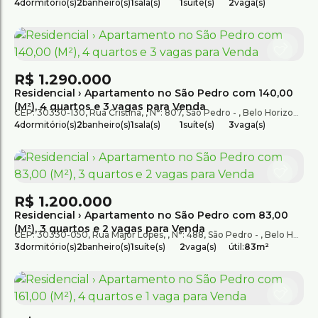
4
dormitório(s)
2
banheiro(s)
1
sala(s)
1
suíte(s)
2
vaga(s)
R$
1.290.000
Residencial › Apartamento no São Pedro com 140,00
(M²), 4 quartos e 3 vagas para Venda
CEP: 30330-130
,
Rua Cristina
,
N°:
807
,
São Pedro
,
Belo Horizonte
,
M
4
dormitório(s)
2
banheiro(s)
1
sala(s)
1
suíte(s)
3
vaga(s)
R$
1.200.000
Residencial › Apartamento no São Pedro com 83,00
(M²), 3 quartos e 2 vagas para Venda
CEP: 30330-050
,
Rua Major Lopes
,
N°:
488
,
São Pedro
,
Belo Horizonte
3
dormitório(s)
2
banheiro(s)
1
suíte(s)
2
vaga(s)
útil:
83m²