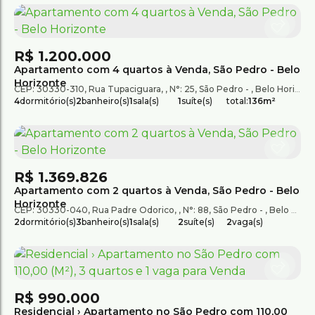
R$
1.200.000
Apartamento com 4 quartos à Venda, São Pedro - Belo
Horizonte
CEP: 30330-310
,
Rua Tupaciguara
,
N°:
25
,
São Pedro
,
Belo Horizonte
4
dormitório(s)
2
banheiro(s)
1
sala(s)
1
suíte(s)
total:
136m²
R$
1.369.826
Apartamento com 2 quartos à Venda, São Pedro - Belo
Horizonte
CEP: 30330-040
,
Rua Padre Odorico
,
N°:
88
,
São Pedro
,
Belo Horizonte
2
dormitório(s)
3
banheiro(s)
1
sala(s)
2
suíte(s)
2
vaga(s)
R$
990.000
Residencial › Apartamento no São Pedro com 110,00