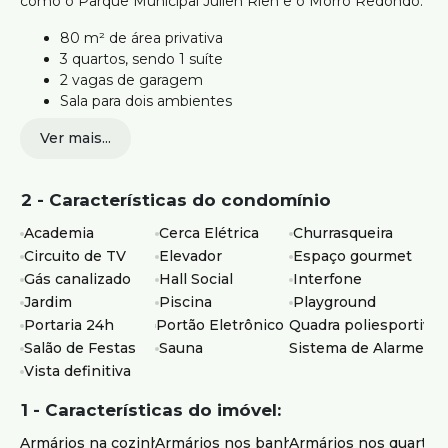
como o Parque Municipal Julien Rien e o Morro Redondo.
80 m² de área privativa
3 quartos, sendo 1 suíte
2 vagas de garagem
Sala para dois ambientes
Cozinha com armários planejados
Ver mais...
Área de serviço
Prédio com elevador, piscina, academia, quadra e
portaria 24 horas
2 - Características do condomínio
Ideal para quem busca um imóvel com piscina, academia,
Academia
Cerca Elétrica
Churrasqueira
quadra e portaria 24 horas, além de boa localização.
Circuito de TV
Elevador
Espaço gourmet
Gás canalizado
Hall Social
Interfone
Agende sua visita.
Jardim
Piscina
Playground
Atendimento com segurança e credibilidade pela Silvio
Portaria 24h
Portão Eletrônico
Quadra poliesportiva
Ximenes Imobiliária, referência em Belo Horizonte, com
Salão de Festas
Sauna
Sistema de Alarme
mais de 75 anos de tradição no mercado.
Vista definitiva
1 - Características do imóvel:
Armários na cozinha
Armários nos banheiros
Armários nos quartos