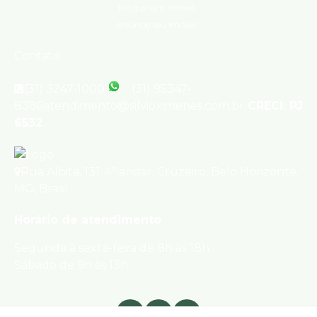
Indique um imóvel
Anuncie seu imóvel
Contato
(31) 3247-1000
(31) 95347-
8386
atendimento@silvioximenes.com.br
CRECI: PJ
6532
Rua Albita
,
131
,
4º andar
,
Cruzeiro
,
Belo Horizonte
,
MG
,
Brasil
Horário de atendimento
Segunda à sexta-feira de 8h às 18h
Sábado de 9h às 13h