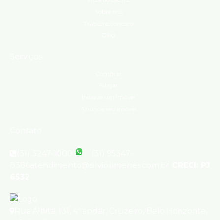
Sobre nós
Trabalhe conosco
Blog
Serviços
Comprar
Alugar
Indique um imóvel
Anuncie seu imóvel
Contato
(31) 3247-1000
(31) 95347-
8386
atendimento@silvioximenes.com.br
CRECI: PJ
6532
Rua Albita
,
131
,
4º andar
,
Cruzeiro
,
Belo Horizonte
,