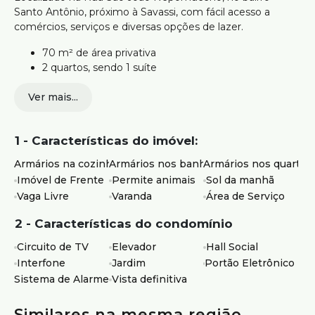
Santo Antônio, próximo à Savassi, com fácil acesso a
comércios, serviços e diversas opções de lazer.
70 m² de área privativa
2 quartos, sendo 1 suíte
1 vaga de garagem livre, coberta e demarcada
Ver mais...
Sala para 2 ambientes
Varanda
Cozinha integrada com armários
1 - Características do imóvel:
Área de serviço
Prédio com elevador e salão de festas
Armários na cozinha
Armários nos banheiros
Armários nos quartos
Imóvel de Frente
Permite animais
Sol da manhã
Ideal para quem busca praticidade, conforto e localização
Vaga Livre
Varanda
Área de Serviço
estratégica próxima à Savassi.
Agende sua visita.
2 - Características do condomínio
Circuito de TV
Elevador
Hall Social
Atendimento com segurança e credibilidade pela Silvio
Interfone
Jardim
Portão Eletrônico
Ximenes Imobiliária, referência em Belo Horizonte, com
mais de 75 anos de tradição no mercado.
Sistema de Alarme
Vista definitiva
Similares na mesma região