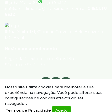
(31) 3247-1000
(31) 95347-
8386
atendimento@silvioximenes.com.br
CRECI: PJ
6532
Rua Albita
,
131
,
4º andar
,
Cruzeiro
,
Belo Horizonte
,
MG
,
Brasil
Horário de atendimento
Segunda à sexta-feira de 8h às 18h
Sábado de 9h às 13h
Nosso site utiliza cookies para melhorar a sua
experiência na navegação.
Você pode alterar suas
configurações de cookies através do seu
navegador.
Termos de Privacidade
Aceito