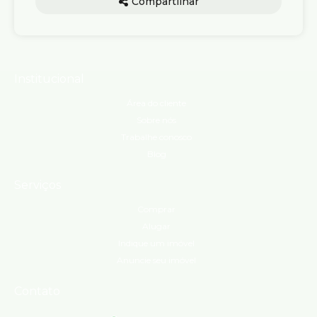
Compartilhar
Institucional
Área do cliente
Sobre nós
Trabalhe conosco
Blog
Serviços
Comprar
Alugar
Indique um imóvel
Anuncie seu imóvel
Contato