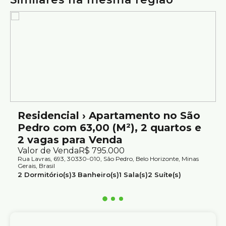
Residencial › Apartamento no São
Pedro com 63,00 (M²), 2 quartos e
2 vagas para Venda
Valor de Venda
R$
795.000
Rua Lavras, 693, 30330-010, São Pedro, Belo Horizonte, Minas
Gerais, Brasil
2
Dormitório(s)
3
Banheiro(s)
1
Sala(s)
2
Suíte(s)
2
Vaga(s)
Útil:
63m²