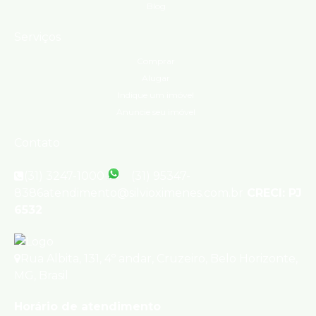
Blog
Serviços
Comprar
Alugar
Indique um imóvel
Anuncie seu imóvel
Contato
(31) 3247-1000
(31) 95347-
8386
atendimento@silvioximenes.com.br
CRECI: PJ
6532
Rua Albita
,
131
,
4º andar
,
Cruzeiro
,
Belo Horizonte
,
MG
,
Brasil
Horário de atendimento