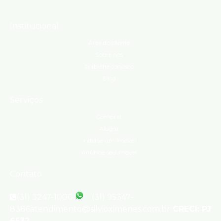
Institucional
Área do cliente
Sobre nós
Trabalhe conosco
Blog
Serviços
Comprar
Alugar
Indique um imóvel
Anuncie seu imóvel
Contato
(31) 3247-1000
(31) 95347-
8386
atendimento@silvioximenes.com.br
CRECI: PJ
6532