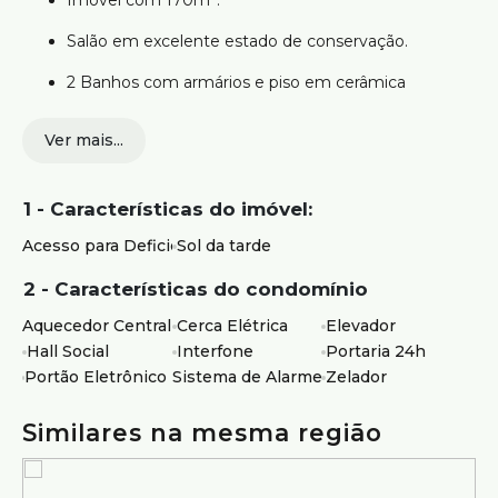
Imóvel com 170m².
Salão em excelente estado de conservação.
2 Banhos com armários e piso em cerâmica
3 Estrutura do Prédio:
Ver mais...
Portão eletrônico. .
1 - Características do imóvel:
Localização:
Acesso para Deficientes
Sol da tarde
Próximo de supermercados, academias, escolas,
restaurantes, postos de gasolina e demais
2 - Características do condomínio
comércios locais.
Aquecedor Central
Cerca Elétrica
Elevador
Fácil acesso para à Avenida Amazonas, Avenida
Hall Social
Interfone
Portaria 24h
Afonso Pena e Avenida dos Andradas.
Portão Eletrônico
Sistema de Alarme
Zelador
Os preços e informações poderão sofrer mudanças
sem aviso prévio. Por este motivo, solicitamos a
Similares na mesma região
confirmação com nossos consultores.