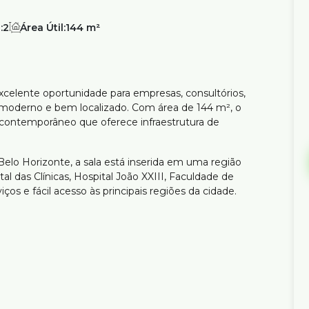
:
2
Área Útil:
144 m²
excelente oportunidade para empresas, consultórios,
 moderno e bem localizado. Com área de 144 m², o
ontemporâneo que oferece infraestrutura de
 Belo Horizonte, a sala está inserida em uma região
l das Clínicas, Hospital João XXIII, Faculdade de
os e fácil acesso às principais regiões da cidade.
empresas