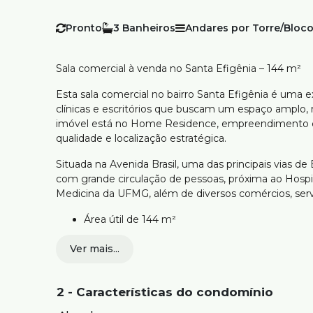
Pronto
3
Andares por Torre/Bloco
Sala comercial à venda no Santa Efigênia – 144 m²
Esta sala comercial no bairro Santa Efigênia é uma 
clínicas e escritórios que buscam um espaço amplo,
imóvel está no Home Residence, empreendimento c
qualidade e localização estratégica.
Situada na Avenida Brasil, uma das principais vias de
com grande circulação de pessoas, próxima ao Hospita
Medicina da UFMG, além de diversos comércios, serviç
Área útil de 144 m²
2 banheiros
Ver mais...
Ambientes amplos e versáteis
Excelente iluminação natural com varanda
Localização estratégica na Avenida Brasil
2 - Características do condomínio
Ideal para consultórios, clínicas, escritórios e 
Empreendimento moderno