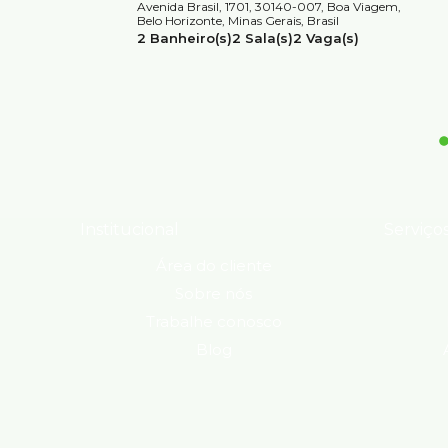
Avenida Brasil, 1701, 30140-007, Boa Viagem,
Belo Horizonte, Minas Gerais, Brasil
2
Banheiro(s)
2
Sala(s)
2
Vaga(s)
Útil:
80m²
Institucional
Serviço
Área do cliente
Sobre nós
Trabalhe conosco
Blog