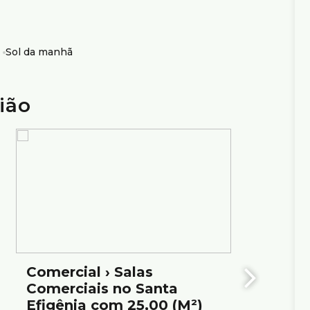
 uma localização privilegiada e com excelente
Sol da manhã
e imóvel.
ião
io Ximenes Imobiliária, referência em Belo Horizonte,
Comercial › Salas
Comer
Comerciais no Santa
Comer
Efigênia com 25,00 (M²)
com 5