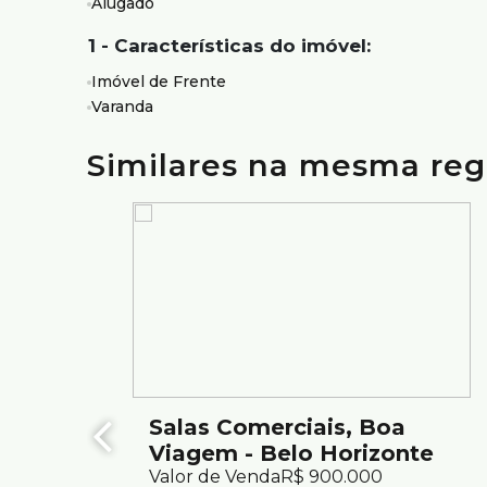
Alugado
Fácil acesso às regiões Centro e Hospitalar
1 - Características do imóvel:
Ideal para quem busca uma sala comercial ampla, em
potencial para diferentes tipos de negócio.
Imóvel de Frente
Varanda
Agende sua visita e conheça todos os detalhes dest
Similares na mesma reg
Atendimento com segurança e credibilidade pela Silv
com mais de 75 anos de tradição no mercado.
Salas Comerciais, Boa
Viagem - Belo Horizonte
Valor de Venda
R$
900.000