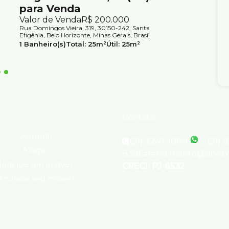
para Venda
Alugu
Valor de Venda
R$
200.000
Valor d
Rua Domingos Vieira, 319, 30150-242, Santa
Avenida A
Efigênia, Belo Horizonte, Minas Gerais, Brasil
Belo Horiz
1
Banheiro(s)
Total:
25m²
Útil:
25m²
1
Banhei
s
Contato
Comprar
(31) 3247-1000
(31) 
Alugar
8386
atendimento@silvio
Indique um imóvel
CRECI: PJ 6532
Anuncie seu imóvel