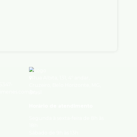
el, Venda
e Venda
R$
400.000
fonso Pena, 867, 30130-002, Centro,
onte, Minas Gerais, Brasil
ro(s)
Útil:
50m²
Rua Albita
,
131
,
4º andar
,
95347-
Cruzeiro
,
Belo Horizonte
,
MG
,
ximenes.com.br
Brasil
Horário de atendimento
Segunda à sexta-feira de 8h às
18h
Sábado de 9h às 13h