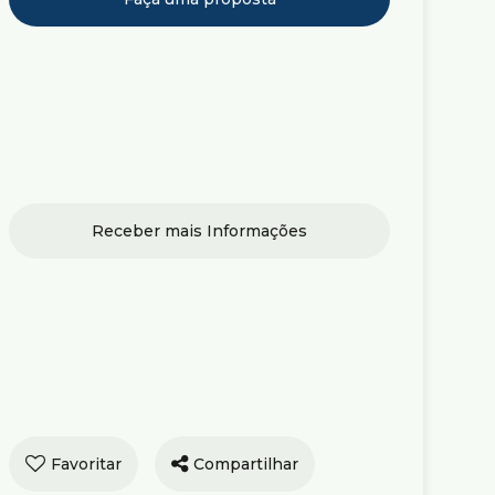
cial › Salas
ciais no Centro
Compartilhar
0,00 (M²) para