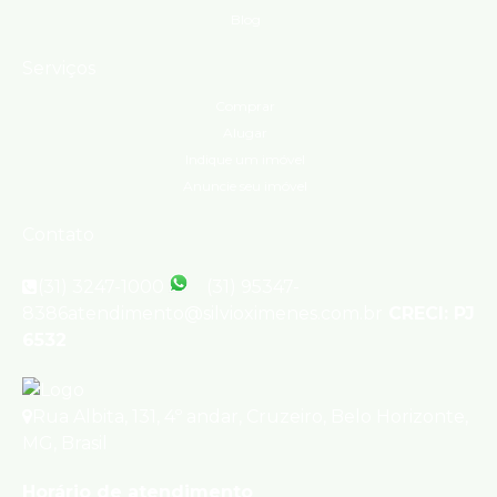
Blog
Serviços
Comprar
Alugar
Indique um imóvel
Anuncie seu imóvel
Contato
(31) 3247-1000
(31) 95347-
8386
atendimento@silvioximenes.com.br
CRECI: PJ
6532
Rua Albita
,
131
,
4º andar
,
Cruzeiro
,
Belo Horizonte
,
MG
,
Brasil
Horário de atendimento