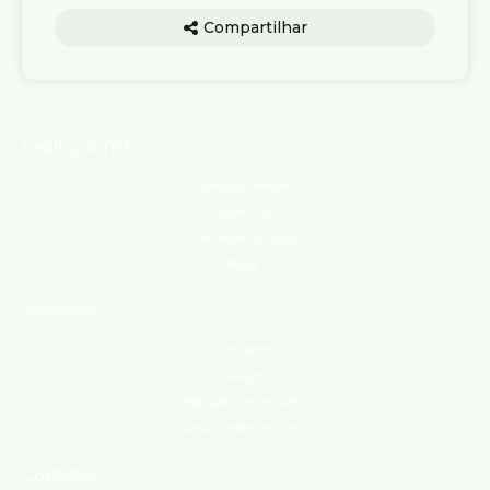
Compartilhar
Institucional
Área do cliente
Sobre nós
Trabalhe conosco
Blog
Serviços
Comprar
Alugar
Indique um imóvel
Anuncie seu imóvel
Contato