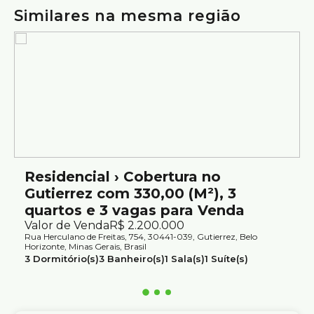
piscina e excelente distribuição dos ambientes no
Similares na mesma região
Gutierrez.
Agende sua visita.
Atendimento com segurança e credibilidade pela Silvio
Ximenes Imobiliária, referência em Belo Horizonte, com
mais de 75 anos de tradição no mercado.
Residencial › Cobertura no
Gutierrez com 330,00 (M²), 3
quartos e 3 vagas para Venda
Valor de Venda
R$
2.200.000
Rua Herculano de Freitas, 754, 30441-039, Gutierrez, Belo
Horizonte, Minas Gerais, Brasil
3
Dormitório(s)
3
Banheiro(s)
1
Sala(s)
1
Suíte(s)
3
Vaga(s)
Útil:
330m²