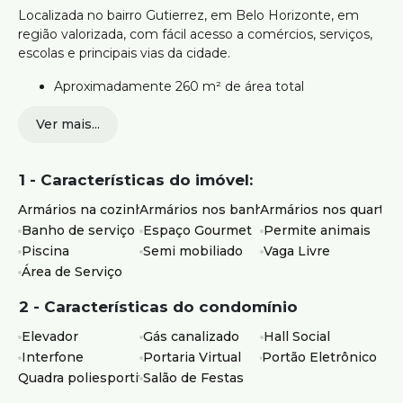
Localizada no bairro Gutierrez, em Belo Horizonte, em
região valorizada, com fácil acesso a comércios, serviços,
escolas e principais vias da cidade.
Aproximadamente 260 m² de área total
Sala ampla para três ambientes com piso em tábua
Ver mais...
corrida
4 quartos com armários, sendo 1 suíte com closet
Banheiros com bancada em granito, armários,
1 - Características do imóvel:
espelhos e box
Cozinha com armários planejados e bancadas em
Armários na cozinha
Armários nos banheiros
Armários nos quartos
granito
Banho de serviço
Espaço Gourmet
Permite animais
Área de serviço independente com DCE
Piscina
Semi mobiliado
Vaga Livre
2º pavimento com sala e área externa com piscina,
Área de Serviço
deck e espaço gourmet com churrasqueira
3 vagas de garagem livres e paralelas
2 - Características do condomínio
Prédio com elevador, elevador codificado, interfone,
portão eletrônico, gás canalizado e hall social
Elevador
Gás canalizado
Hall Social
Lazer com quadra poliesportiva e salão de festas
Interfone
Portaria Virtual
Portão Eletrônico
Quadra poliesportiva
Salão de Festas
Ideal para quem busca uma cobertura com área externa,