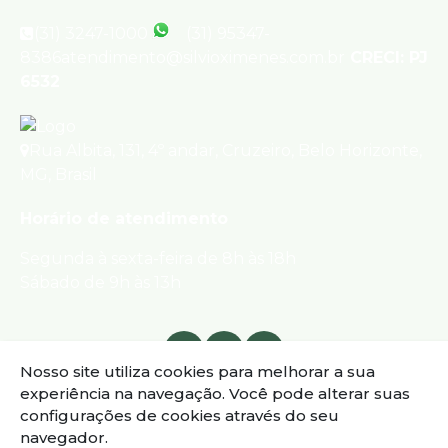
(31) 3247-1000
(31) 95347-
8386
atendimento@silvioximenes.com.br
CRECI: PJ
6532
Rua Albita
,
131
,
4º andar
,
Cruzeiro
,
Belo Horizonte
,
MG
,
Brasil
Horário de atendimento
Segunda à sexta-feira de 8h às 18h
Sábado de 9h às 13h
Nosso site utiliza cookies para melhorar a sua
experiência na navegação.
Você pode alterar suas
configurações de cookies através do seu
navegador.