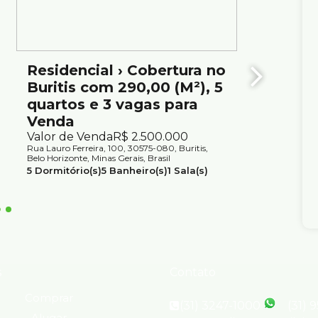
Residencial › Cobertura no
Cober
Buritis com 290,00 (M²), 5
à Ven
quartos e 3 vagas para
Horiz
Venda
Valor d
Rua Doutor
Valor de Venda
R$
2.500.000
fácil acesso a comércio, supermercados, escolas,
Belo Horiz
Rua Lauro Ferreira, 100, 30575-080, Buritis,
xcelente qualidade de vida.
4
Dormit
Belo Horizonte, Minas Gerais, Brasil
1
Suíte(s
5
Dormitório(s)
5
Banheiro(s)
1
Sala(s)
2
Suíte(s)
3
Vaga(s)
Útil:
290m²
s sem aviso prévio. Consulte nossos corretores para
s
Contato
Comprar
(31) 3247-1000
(31) 
Alugar