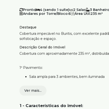
Pronto
4 (sendo 1 suíte)
2
3
Andares por Torre/Bloco:
6
Área Útil:
235 m²
Destaque
Cobertura impecável no Buritis, com excelente padr
sofisticação e espaço.
Descrição Geral do Imóvel
Cobertura com aproximadamente 235 m², distribuíd
1º Pavimento:
Sala ampla para 3 ambientes, bem iluminada
Varanda integrada, atualmente utilizada como
Ver mais...
4 quartos com armários planejados, sendo:
1 suíte com closet e ar condicionado
1 - Características do imóvel: