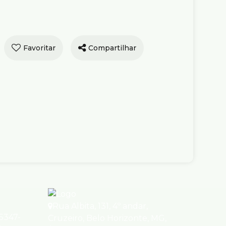
Compartilhar
tura com 4 Quartos
da, Buritis - Belo
onte
e Venda
R$
2.350.000
 Célio Andrade, 15, 30575-265, Buritis,
onte, Minas Gerais, Brasil
ório(s)
4
Banheiro(s)
1
Sala(s)
)
4
Vaga(s)
Útil:
250m²
Rua Albita
,
131
,
4º andar
,
95347-
Cruzeiro
,
Belo Horizonte
,
MG
,