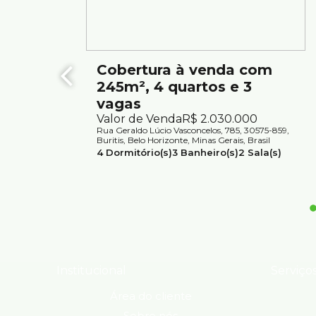
Elevador
Hall social
Gás canalizado
Cobertura à venda com
245m², 4 quartos e 3
Portão eletrônico
vagas
Localização
Valor de Venda
R$
2.030.000
Rua Geraldo Lúcio Vasconcelos, 785, 30575-859,
Localizado no bairro Buritis, região valorizada, com 
Buritis, Belo Horizonte, Minas Gerais, Brasil
serviços e vias principais, oferecendo praticidade e e
4
Dormitório(s)
3
Banheiro(s)
2
Sala(s)
1
Suíte(s)
Total:
245m²
3
Vaga(s)
Útil:
245m²
⚠️ Os preços e informações poderão sofrer alteraçõe
confirmação.
Institucional
Serviço
Área do cliente
Sobre nós