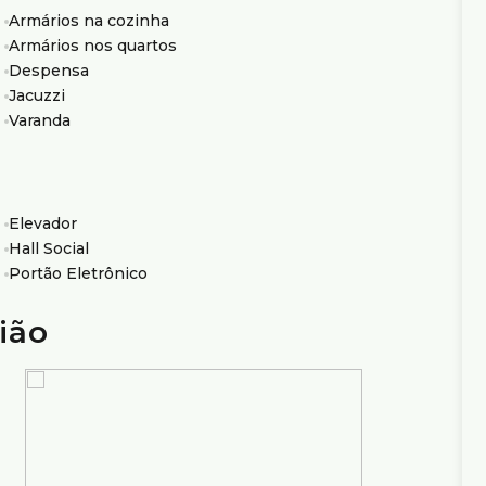
Armários na cozinha
Armários nos quartos
Despensa
Jacuzzi
Varanda
Elevador
Hall Social
Portão Eletrônico
ião
gante e ideal para lazer