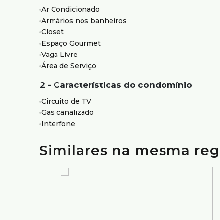
1 quarto adaptado para escritório
Ar Condicionado
Armários nos banheiros
Banheiro social;
Closet
Espaço Gourmet
Cozinha ampla, com armários planejados
Vaga Livre
Área de serviço independente
Área de Serviço
Despensa.
2 - Características do condomínio
2º Pavimento:
Circuito de TV
Gás canalizado
Sala confortável
Interfone
Banheiro social
Similares na mesma reg
Espaço gourmet coberto, com churrasqueira
Área descoberta com jacuzzi, ambiente aconche
Vagas de Garagem
4 vagas de garagem cobertas
Estrutura do Prédio