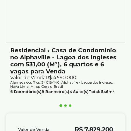
Usina fotovoltaica
Fundo para mata de preservação do condomínio
Ideal para quem busca uma casa com piscina, energia
solar, espaço gourmet e contato permanente com a
natureza em Alphaville Lagoa dos Ingleses.
Agende sua visita e venha conhecer este imóvel.
Residencial › Casa de Condomínio
Atendimento com segurança e credibilidade pela Silvio
no Alphaville - Lagoa dos Ingleses
Ximenes Imobiliária, referência em Belo Horizonte, com
com 531,00 (M²), 6 quartos e 6
mais de 75 anos de tradição no mercado.
vagas para Venda
Valor de Venda
R$
4.590.000
Alameda dos Rios, 34018-140, Alphaville - Lagoa dos Ingleses,
Nova Lima, Minas Gerais, Brasil
6
Dormitório(s)
8
Banheiro(s)
4
Suíte(s)
Total:
546m²
6
Vaga(s)
Útil:
531m²
R$
7.829.200
Valor de Venda