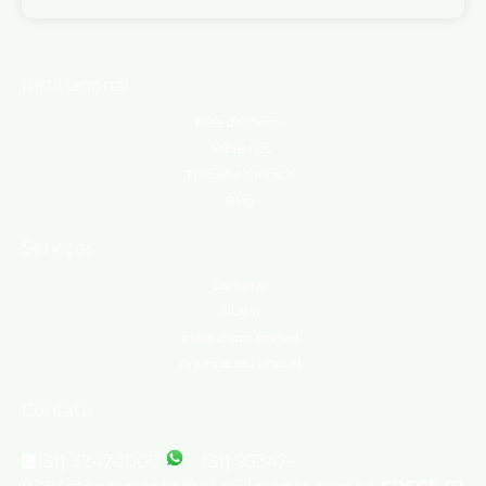
Institucional
Área do cliente
Sobre nós
Trabalhe conosco
Blog
Serviços
Comprar
Alugar
Indique um imóvel
Anuncie seu imóvel
Contato
(31) 3247-1000
(31) 95347-