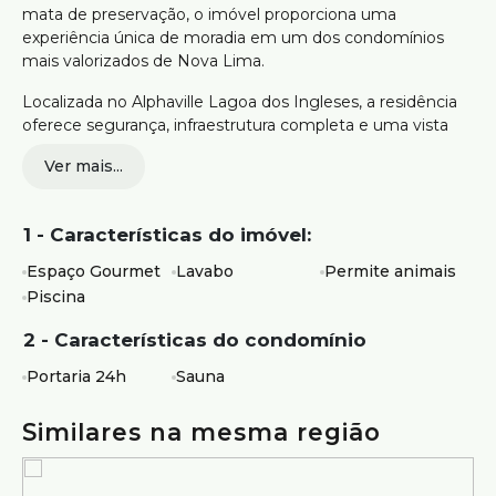
mata de preservação, o imóvel proporciona uma
experiência única de moradia em um dos condomínios
mais valorizados de Nova Lima.
Localizada no Alphaville Lagoa dos Ingleses, a residência
oferece segurança, infraestrutura completa e uma vista
privilegiada para as montanhas, em meio a uma ampla
Ver mais...
área verde.
Sala ampla para estar, cinema ou jogos
1 - Características do imóvel:
05 quartos, sendo 03 suítes e 02 semi-suítes
Suíte master com closet e banheira
Espaço Gourmet
Lavabo
Permite animais
Estar íntimo
Piscina
Sala para 02 ambientes integrada à cozinha
Cozinha ampla e funcional
2 - Características do condomínio
Área de serviço
Espaço gourmet
Portaria 24h
Sauna
Piscina
Sauna
Similares na mesma região
Área gramada com acesso pelos quartos
Piso vinílico nos dormitórios
Vista para as montanhas