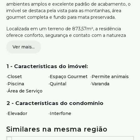
ambientes amplos e excelente padrão de acabamento, o
imóvel se destaca pela vista para as montanhas, área
gourmet completa e fundo para mata preservada.
Localizada em um terreno de 873,57m², a residência
oferece conforto, segurança e contato com a natureza
em um dos condomínios mais valorizados da Região
Ver mais...
Metropolitana de Belo Horizonte.
504m² de área construída
1 - Características do imóvel:
Terreno com 873,57m²
Sala ampla com fechamento em vidro e integração
Closet
Espaço Gourmet
Permite animais
aos ambientes sociais
Piscina
Quintal
Varanda
Cozinha integrada
Área de Serviço
Área de serviço
Banheiro de apoio
2 - Características do condomínio
Depósito
Área gourmet coberta com churrasqueira a carvão
Elevador
Interfone
Banheiros de apoio na área externa
Ducha
Similares na mesma região
Piscina com vista para as montanhas e excelente
incidência solar