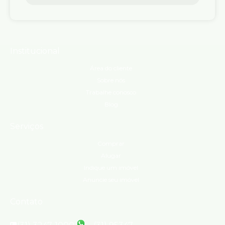
Institucional
Área do cliente
Sobre nós
Trabalhe conosco
Blog
Serviços
Comprar
Alugar
Indique um imóvel
Anuncie seu imóvel
Contato