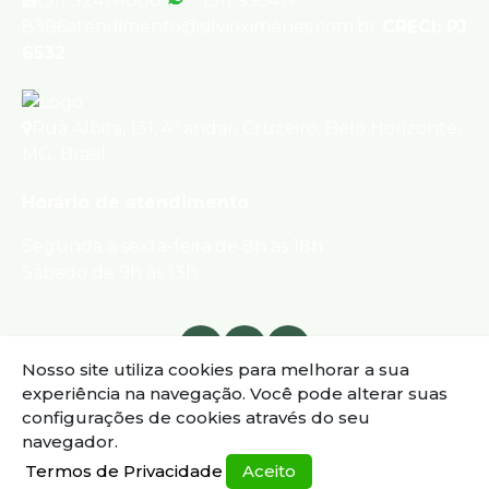
(31) 3247-1000
(31) 95347-
8386
atendimento@silvioximenes.com.br
CRECI: PJ
6532
Rua Albita
,
131
,
4º andar
,
Cruzeiro
,
Belo Horizonte
,
MG
,
Brasil
Horário de atendimento
Segunda à sexta-feira de 8h às 18h
Sábado de 9h às 13h
Nosso site utiliza cookies para melhorar a sua
experiência na navegação.
Você pode alterar suas
configurações de cookies através do seu
navegador.
Termos de Privacidade
Aceito