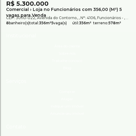
R$
5.300.000
Comercial › Loja no Funcionários com 356,00 (M²) 5
vagas para Venda
CEP: 30110-022
,
Avenida do Contorno
,
N°:
4106
,
Funcionários
,
Belo 
8
banheiro(s)
total:
356m²
5
vaga(s)
útil:
356m²
terreno:
578m²
Institucional
Área do cliente
Sobre nós
Trabalhe conosco
Blog
Serviços
Comprar
Alugar
Indique um imóvel
Anuncie seu imóvel
Contato