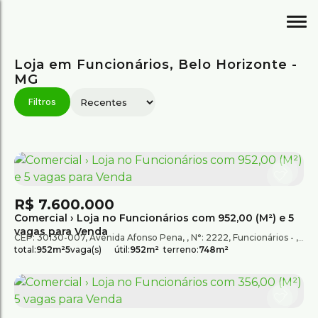
Loja em Funcionários, Belo Horizonte -
MG
R$
7.600.000
Comercial › Loja no Funcionários com 952,00 (M²) e 5
vagas para Venda
CEP: 30130-007
,
Avenida Afonso Pena
,
N°:
2222
,
Funcionários
,
Bel
total:
952m²
5
vaga(s)
útil:
952m²
terreno:
748m²