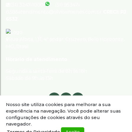
(31) 3247-1000
(31) 95347-
8386
atendimento@silvioximenes.com.br
CRECI: PJ
6532
Rua Albita
,
131
,
4º andar
,
Cruzeiro
,
Belo Horizonte
,
MG
,
Brasil
Horário de atendimento
Segunda à sexta-feira de 8h às 18h
Sábado de 9h às 13h
Nosso site utiliza cookies para melhorar a sua
experiência na navegação.
Você pode alterar suas
configurações de cookies através do seu
navegador.
Termos de Privacidade
Aceito