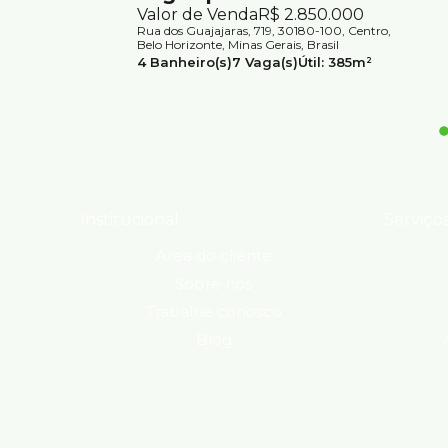
Valor de Venda
R$
2.850.000
Rua dos Guajajaras, 719, 30180-100, Centro,
Belo Horizonte, Minas Gerais, Brasil
4
Banheiro(s)
7
Vaga(s)
Útil:
385m²
Terreno:
606m²
Institucional
Serviço
Área do cliente
Sobre nós
Trabalhe conosco
Blog