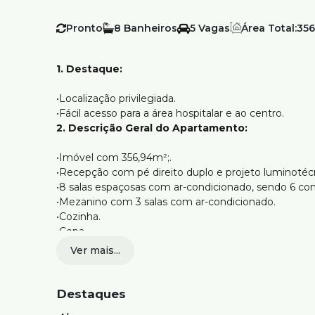
Pronto
8
5
Área Total:
356
1. Destaque:
•Localização privilegiada.
•Fácil acesso para a área hospitalar e ao centro.
2. Descrição Geral do Apartamento:
•Imóvel com 356,94m²;.
•Recepção com pé direito duplo e projeto luminotéc
•8 salas espaçosas com ar-condicionado, sendo 6 com
•Mezanino com 3 salas com ar-condicionado.
•Cozinha.
•Copa.
•Área de serviço.
Ver mais...
•Possui imóveis planejados.
•Possui AVCB junto com o prédio.
•Portas automáticas.
Destaques
3. Vagas de Garagem: