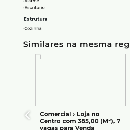
Alarme
Escritório
•5 vagas livres.
4. Localização:
Estrutura
•Próximo de supermercados, academias, escolas, res
Cozinha
locais.
•Fácil acesso a Avenida Francisco Sales e Avenida Ca
Similares na mesma reg
Os preços e informações poderão sofrer mudanças 
confirmação com nossos consultores.
Comercial › Loja no
Centro com 385,00 (M²), 7
vagas para Venda