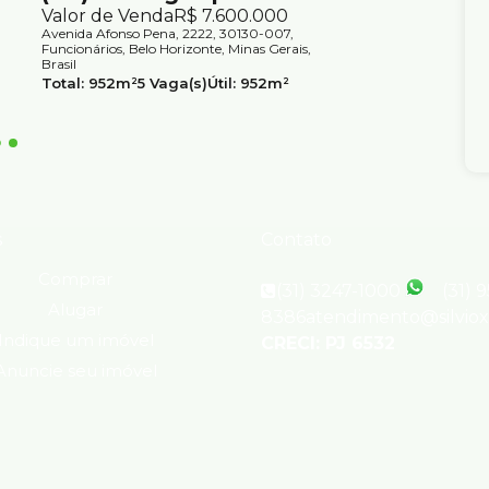
Avenida Au
Valor de Venda
R$
7.600.000
Centro, Be
Avenida Afonso Pena, 2222, 30130-007,
1
Banhei
Funcionários, Belo Horizonte, Minas Gerais,
Útil:
464
Brasil
Total:
952m²
5
Vaga(s)
Útil:
952m²
Terreno:
748m²
s
Contato
Comprar
(31) 3247-1000
(31) 
Alugar
8386
atendimento@silvio
Indique um imóvel
CRECI: PJ 6532
Anuncie seu imóvel