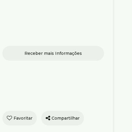
 Centro - Belo
Compartilhar
onte
e Venda
R$
6.000.000