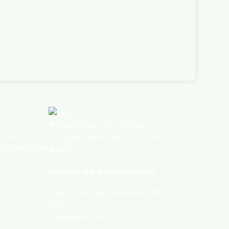
gusto de Lima, 511, 30190-005,
lo Horizonte, Minas Gerais, Brasil
ro(s)
1
Sala(s)
18
Vaga(s)
m²
Rua Albita
,
131
,
4º andar
,
95347-
Cruzeiro
,
Belo Horizonte
,
MG
,
ximenes.com.br
Brasil
Horário de atendimento
Segunda à sexta-feira de 8h às
18h
Sábado de 9h às 13h