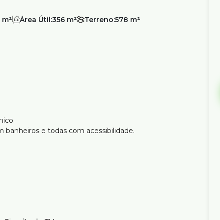
 m²
Área Útil:
356 m²
Terreno:
578 m²
nico.
 banheiros e todas com acessibilidade.