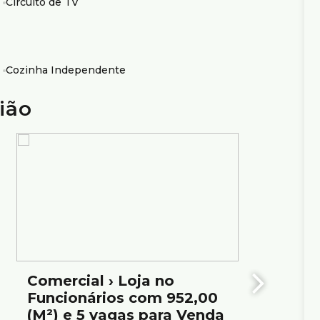
Circuito de TV
taurantes, postos de gasolina e demais comércios
Cozinha Independente
randaí
ião
sem aviso prévio. Por este motivo, solicitamos a
Comercial › Loja no
Loja,
Funcionários com 952,00
Horiz
(M²) e 5 vagas para Venda
Valor d