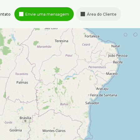
ntato
Envie uma mensagem
Área do Cliente
Rua Albita
,
131
,
4º andar
,
95347-
Cruzeiro
,
Belo Horizonte
,
MG
,
ximenes.com.br
Brasil
Horário de atendimento
Segunda à sexta-feira de 8h às
18h
Sábado de 9h às 13h
s
,
Brasil