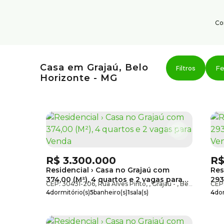
Co
Institucional
Serviço
Casa em Grajaú, Belo
Área do cliente
Fe
Horizonte - MG
Sobre nós
Trabalhe conosco
Blog
R$
3.300.000
R
Residencial › Casa no Grajaú com
Res
374,00 (M²), 4 quartos e 2 vagas para
293
CEP: 30431-206
,
Rua Alves Pinto
,
Grajaú
,
Belo Horizonte
CEP
Venda
Ve
4
dormitório(s)
5
banheiro(s)
1
sala(s)
4
dor
4
suíte(s)
total:
381m²
1
suí