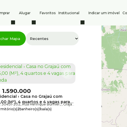
mprar
Alugar
Favoritos
Institucional
Indicar um imóvel
Co
s
Contato
char Mapa
Comprar
(31) 3247-1000
(31) 
Alugar
8386
atendimento@silvio
Indique um imóvel
CRECI: PJ 6532
Anuncie seu imóvel
$
1.590.000
idencial › Casa no Grajaú com
,00 (M²), 4 quartos e 4 vagas para
: 30431-202
,
Minas Gerais
,
Rua Henrique Burnier
,
Brasil
,
Grajaú
,
Belo Horizonte
,
Minas Gerai
nda
mitório(s)
2
banheiro(s)
3
sala(s)
te(s)
4
vaga(s)