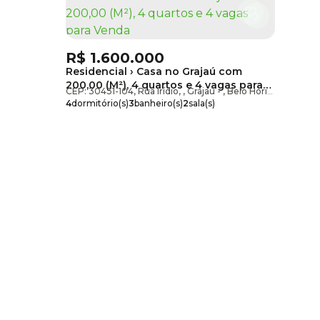
R$
1.600.000
Residencial › Casa no Grajaú com
200,00 (M²), 4 quartos e 4 vagas para
CEP: 30431-104
,
Rua Irídio
,
Grajaú
,
Belo Horizonte
,
Minas
Venda
4
dormitório(s)
3
banheiro(s)
2
sala(s)
1
suíte(s)
4
vaga(s)