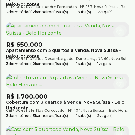
Belo Horizonte
CEP: 30421-201
,
Rua André Fernandes
,
N°:
153
,
Nova Suíssa
,
Belo Horizonte
2
dormitório(s)
2
banheiro(s)
1
sala(s)
1
suíte(s)
2
vaga(s)
R$
650.000
Apartamento com 3 quartos à Venda, Nova Suíssa -
Belo Horizonte
CEP: 30421-102
,
Rua Desembargador Dário Lins
,
N°:
60
,
Nova Suíssa
3
dormitório(s)
2
banheiro(s)
1
sala(s)
1
suíte(s)
1
vaga(s)
R$
1.700.000
Cobertura com 3 quartos à Venda, Nova Suíssa - Belo
Horizonte
CEP: 30421-314
,
Rua Corcovado
,
N°:
104
,
Nova Suíssa
,
Belo Horizonte
3
dormitório(s)
3
banheiro(s)
1
sala(s)
1
suíte(s)
2
vaga(s)