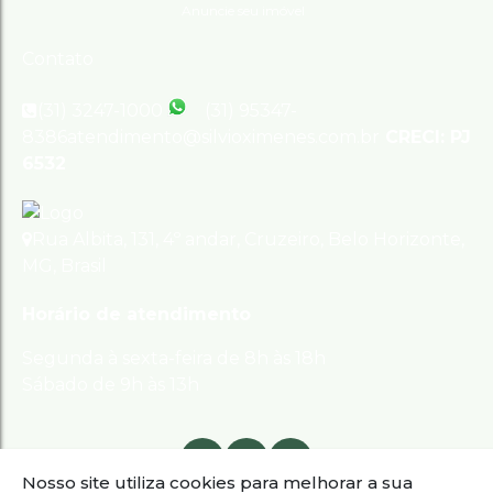
Anuncie seu imóvel
Contato
(31) 3247-1000
(31) 95347-
8386
atendimento@silvioximenes.com.br
CRECI: PJ
6532
Rua Albita
,
131
,
4º andar
,
Cruzeiro
,
Belo Horizonte
,
MG
,
Brasil
Horário de atendimento
Segunda à sexta-feira de 8h às 18h
Sábado de 9h às 13h
Nosso site utiliza cookies para melhorar a sua