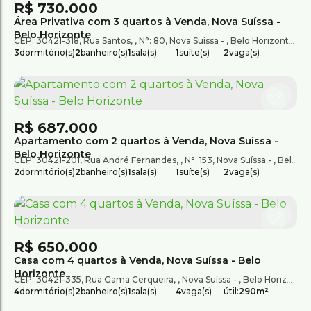
R$
730.000
Área Privativa com 3 quartos à Venda, Nova Suíssa -
Belo Horizonte
CEP: 30421-318
,
Rua Santos
,
N°:
80
,
Nova Suíssa
,
Belo Horizonte
,
Mi
3
dormitório(s)
2
banheiro(s)
1
sala(s)
1
suíte(s)
2
vaga(s)
R$
687.000
Apartamento com 2 quartos à Venda, Nova Suíssa -
Belo Horizonte
CEP: 30421-201
,
Rua André Fernandes
,
N°:
153
,
Nova Suíssa
,
Belo Horizonte
2
dormitório(s)
2
banheiro(s)
1
sala(s)
1
suíte(s)
2
vaga(s)
R$
650.000
Casa com 4 quartos à Venda, Nova Suíssa - Belo
Horizonte
CEP: 30421-335
,
Rua Gama Cerqueira
,
Nova Suíssa
,
Belo Horizonte
,
4
dormitório(s)
2
banheiro(s)
1
sala(s)
4
vaga(s)
útil:
290m²