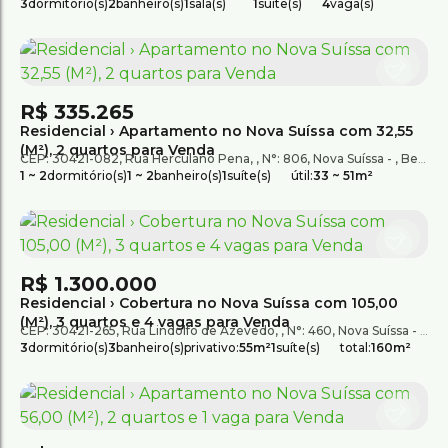
3
dormitório(s)
2
banheiro(s)
1
sala(s)
1
suíte(s)
4
vaga(s)
R$
335.265
Residencial › Apartamento no Nova Suíssa com 32,55
(M²), 2 quartos para Venda
CEP: 30421-082
,
Rua Herculano Pena
,
N°:
806
,
Nova Suíssa
,
Belo Horizonte
1 ~ 2
dormitório(s)
1 ~ 2
banheiro(s)
1
suíte(s)
útil:
33 ~ 51m²
R$
1.300.000
Residencial › Cobertura no Nova Suíssa com 105,00
(M²), 3 quartos e 4 vagas para Venda
CEP: 30421-265
,
Rua Lindolfo de Azevedo
,
N°:
460
,
Nova Suíssa
,
Bel
3
dormitório(s)
3
banheiro(s)
privativo:
55m²
1
suíte(s)
total:
160m²