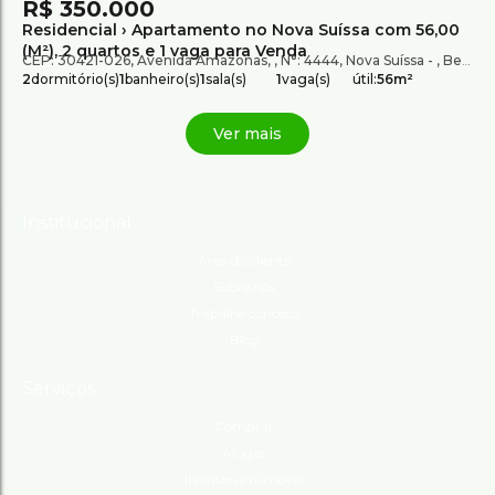
R$
350.000
Residencial › Apartamento no Nova Suíssa com 56,00
(M²), 2 quartos e 1 vaga para Venda
CEP: 30421-026
,
Avenida Amazonas
,
N°:
4444
,
Nova Suíssa
,
Belo Horizonte
2
dormitório(s)
1
banheiro(s)
1
sala(s)
1
vaga(s)
útil:
56m²
Institucional
Área do cliente
Sobre nós
Trabalhe conosco
Blog
Serviços
Comprar
Alugar
Indique um imóvel