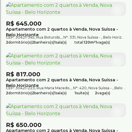
R$
645.000
Apartamento com 2 quartos à Venda, Nova Suíssa -
Belo Horizonte
CEP: 30421-345
,
Rua Boturobi
,
N°:
331
,
Nova Suíssa
,
Belo Horizonte
,
2
dormitório(s)
2
banheiro(s)
1
sala(s)
total:
120m²
1
vaga(s)
R$
817.000
Apartamento com 2 quartos à Venda, Nova Suíssa -
Belo Horizonte
CEP: 30421-223
,
Rua Maria Macedo
,
N°:
420
,
Nova Suíssa
,
Belo Horizonte
2
dormitório(s)
2
banheiro(s)
1
sala(s)
1
suíte(s)
2
vaga(s)
R$
650.000
Apartamento com 2 quartos à Venda, Nova Suíssa -