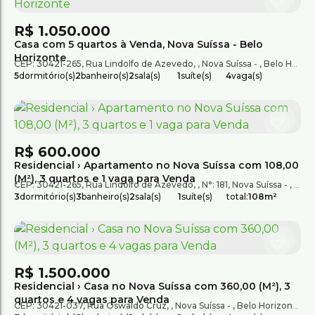
R$
1.050.000
Casa com 5 quartos à Venda, Nova Suíssa - Belo
Horizonte
CEP: 30421-265
,
Rua Lindolfo de Azevedo
,
Nova Suíssa
,
Belo Horizonte
5
dormitório(s)
2
banheiro(s)
2
sala(s)
1
suíte(s)
4
vaga(s)
R$
600.000
Residencial › Apartamento no Nova Suíssa com 108,00
(M²), 3 quartos e 1 vaga para Venda
CEP: 30421-265
,
Rua Lindolfo de Azevedo
,
N°:
181
,
Nova Suíssa
,
Belo
3
dormitório(s)
3
banheiro(s)
2
sala(s)
1
suíte(s)
total:
108m²
R$
1.500.000
Residencial › Casa no Nova Suíssa com 360,00 (M²), 3
quartos e 4 vagas para Venda
CEP: 30421-037
,
Rua Oswaldo Cruz
,
Nova Suíssa
,
Belo Horizonte
,
Mi