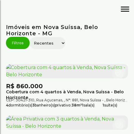
Imóveis em Nova Suíssa, Belo
Horizonte - MG
R$
860.000
Cobertura com 4 quartos à Venda, Nova Suíssa - Belo
Horizonte
CEP: 30421-310
,
Rua Açucenas
,
N°:
881
,
Nova Suíssa
,
Belo Horizonte
4
dormitório(s)
3
banheiro(s)
privativo:
38m²
1
sala(s)
1
suíte(s)
total:
150m²