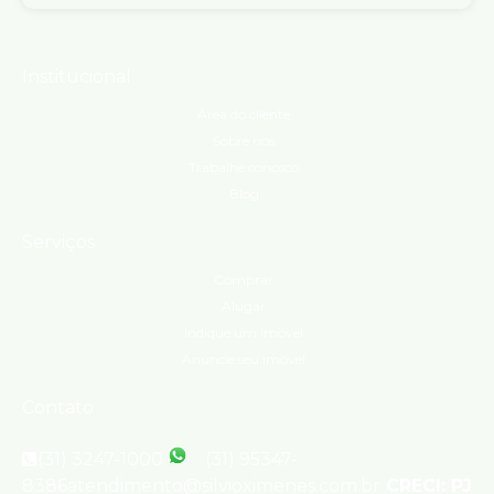
Institucional
Área do cliente
Sobre nós
Trabalhe conosco
Blog
Serviços
Comprar
Alugar
Indique um imóvel
Anuncie seu imóvel
Contato
(31) 3247-1000
(31) 95347-
8386
atendimento@silvioximenes.com.br
CRECI: PJ