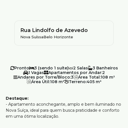
Rua Lindolfo de Azevedo
Nova Suíssa
Belo Horizonte
Pronto
3 (sendo 1 suíte)
2
3
1
Apartamentos por Andar:
2
Andares por Torre/Bloco:
3
Área Total:
108 m²
Área Útil:
108 m²
Terreno:
405 m²
Destaque:
- Apartamento aconchegante, amplo e bem iluminado no
Nova Suíça, ideal para quem busca praticidade e conforto
em uma ótima localização.