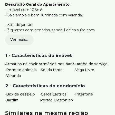
Descrição Geral do Apartamento:
- Imóvel com 108m²;
- Sala ampla e bem iluminada com varanda;
- Sala de jantar;
- 3 quartos com armários, sendo 1 deles suíte com
varanda;
Ver mais...
- Banhos com box e armários;
- Cozinha planejada com armários;
1 - Características do imóvel:
- Lavabo;
- Área de serviço.
Armários na cozinha
Armários nos banheiros
Banho de serviço
Permite animais
Sol da tarde
Vaga Livre
Varanda
Vagas de Garagem:
- 1 vaga coberta e livre.
2 - Características do condomínio
Box de despejo
Cerca Elétrica
Interfone
Estrutura do Prédio:
Jardim
Portão Eletrônico
- Box de despejo;
- Interfone;
Similares na mesma região