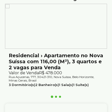
- Jardim;
- Portão eletrônico;
Localização:
- Próximo ao CEFET MG Campus I, Hospital Dia,
Maternidade UNIMED, Faculdade Cotemig, além de
opções de lazer como o Parque Jabuticabas e o Parque
Verdinho.
Residencial › Apartamento no Nova
- Fácil acesso à Av. Tereza Cristina.
Suíssa com 116,00 (M²), 3 quartos e
2 vagas para Venda
Os preços e informações poderão sofrer mudanças
Valor de Venda
R$
478.000
sem aviso prévio. Por este motivo, solicitamos a
Rua Açucenas, 777, 30421-310, Nova Suíssa, Belo Horizonte,
confirmação com nossos consultores.
Minas Gerais, Brasil
3
Dormitório(s)
2
Banheiro(s)
1
Sala(s)
1
Suíte(s)
2
Vaga(s)
Útil:
116m²