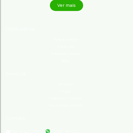
Institucional
Área do cliente
Sobre nós
Trabalhe conosco
Blog
Serviços
Comprar
Alugar
Indique um imóvel
Anuncie seu imóvel
Contato
(31) 3247-1000
(31) 95347-