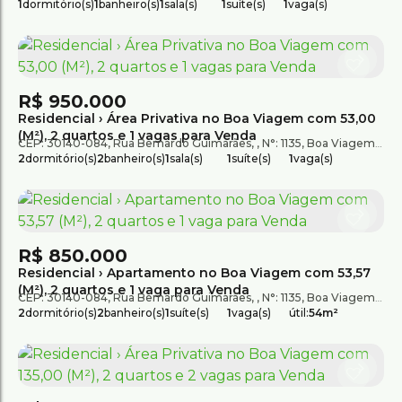
1
dormitório(s)
1
banheiro(s)
1
sala(s)
1
suíte(s)
1
vaga(s)
R$
950.000
Residencial › Área Privativa no Boa Viagem com 53,00
(M²), 2 quartos e 1 vagas para Venda
CEP: 30140-084
,
Rua Bernardo Guimarães
,
N°:
1135
,
Boa Viagem
,
B
2
dormitório(s)
2
banheiro(s)
1
sala(s)
1
suíte(s)
1
vaga(s)
R$
850.000
Residencial › Apartamento no Boa Viagem com 53,57
(M²), 2 quartos e 1 vaga para Venda
CEP: 30140-084
,
Rua Bernardo Guimarães
,
N°:
1135
,
Boa Viagem
,
B
2
dormitório(s)
2
banheiro(s)
1
suíte(s)
1
vaga(s)
útil:
54m²