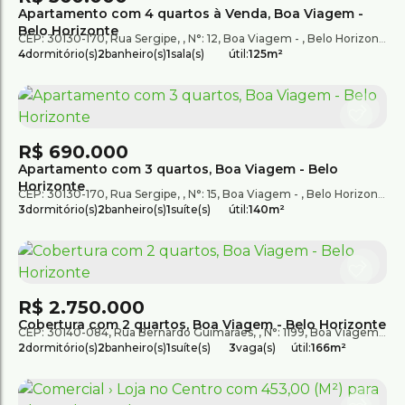
Apartamento com 4 quartos à Venda, Boa Viagem -
Belo Horizonte
CEP: 30130-170
,
Rua Sergipe
,
N°:
12
,
Boa Viagem
,
Belo Horizonte
,
M
4
dormitório(s)
2
banheiro(s)
1
sala(s)
útil:
125m²
R$
690.000
Apartamento com 3 quartos, Boa Viagem - Belo
Horizonte
CEP: 30130-170
,
Rua Sergipe
,
N°:
15
,
Boa Viagem
,
Belo Horizonte
,
M
3
dormitório(s)
2
banheiro(s)
1
suíte(s)
útil:
140m²
R$
2.750.000
Cobertura com 2 quartos, Boa Viagem - Belo Horizonte
CEP: 30140-084
,
Rua Bernardo Guimarães
,
N°:
1199
,
Boa Viagem
,
B
2
dormitório(s)
2
banheiro(s)
1
suíte(s)
3
vaga(s)
útil:
166m²