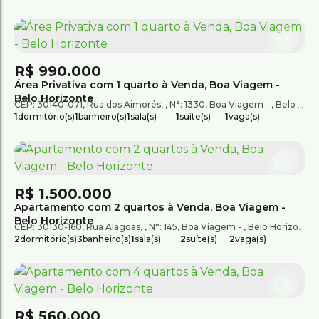
R$
990.000
Área Privativa com 1 quarto à Venda, Boa Viagem -
Belo Horizonte
CEP: 30140-071
,
Rua dos Aimorés
,
N°:
1330
,
Boa Viagem
,
Belo Horizonte
1
dormitório(s)
1
banheiro(s)
1
sala(s)
1
suíte(s)
1
vaga(s)
R$
1.500.000
Apartamento com 2 quartos à Venda, Boa Viagem -
Belo Horizonte
CEP: 30130-160
,
Rua Alagoas
,
N°:
145
,
Boa Viagem
,
Belo Horizonte
,
2
dormitório(s)
3
banheiro(s)
1
sala(s)
2
suíte(s)
2
vaga(s)
R$
560.000