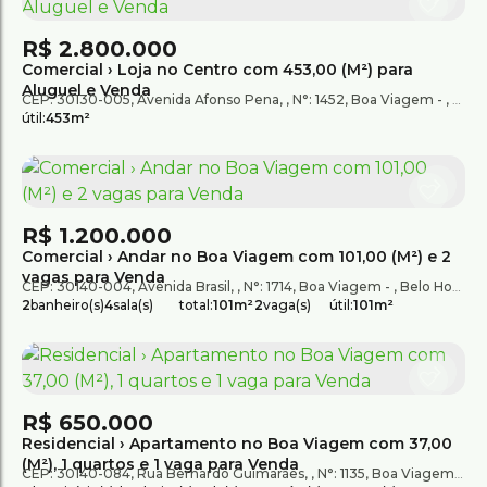
R$
2.800.000
Comercial › Loja no Centro com 453,00 (M²) para
Aluguel e Venda
CEP: 30130-005
,
Avenida Afonso Pena
,
N°:
1452
,
Boa Viagem
,
Belo
útil:
453m²
R$
1.200.000
Comercial › Andar no Boa Viagem com 101,00 (M²) e 2
vagas para Venda
CEP: 30140-004
,
Avenida Brasil
,
N°:
1714
,
Boa Viagem
,
Belo Horizonte
2
banheiro(s)
4
sala(s)
total:
101m²
2
vaga(s)
útil:
101m²
R$
650.000
Residencial › Apartamento no Boa Viagem com 37,00
(M²), 1 quartos e 1 vaga para Venda
CEP: 30140-084
,
Rua Bernardo Guimarães
,
N°:
1135
,
Boa Viagem
,
B