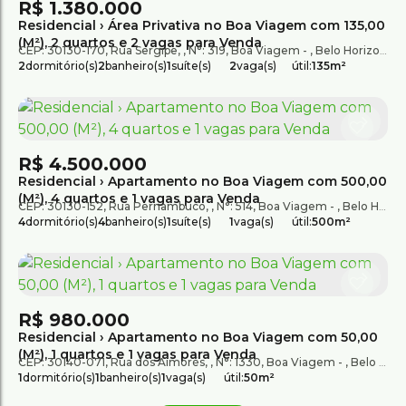
R$
1.380.000
Residencial › Área Privativa no Boa Viagem com 135,00
(M²), 2 quartos e 2 vagas para Venda
CEP: 30130-170
,
Rua Sergipe
,
N°:
319
,
Boa Viagem
,
Belo Horizonte
,
2
dormitório(s)
2
banheiro(s)
1
suíte(s)
2
vaga(s)
útil:
135m²
R$
4.500.000
Residencial › Apartamento no Boa Viagem com 500,00
(M²), 4 quartos e 1 vagas para Venda
CEP: 30130-152
,
Rua Pernambuco
,
N°:
514
,
Boa Viagem
,
Belo Horizonte
4
dormitório(s)
4
banheiro(s)
1
suíte(s)
1
vaga(s)
útil:
500m²
R$
980.000
Residencial › Apartamento no Boa Viagem com 50,00
(M²), 1 quartos e 1 vagas para Venda
CEP: 30140-071
,
Rua dos Aimorés
,
N°:
1330
,
Boa Viagem
,
Belo Horizonte
1
dormitório(s)
1
banheiro(s)
1
vaga(s)
útil:
50m²