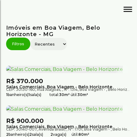
Imóveis em Boa Viagem, Belo
Horizonte - MG
R$
370.000
Salas Comerciais, Boa Viagem - Belo Horizonte
CEP: 30130-160
,
Rua Alagoas
,
N°:
1314
,
Boa Viagem
,
Belo Horizonte
1
banheiro(s)
1
sala(s)
total:
30m²
útil:
30m²
R$
900.000
Salas Comerciais, Boa Viagem - Belo Horizonte
CEP: 30140-007
,
Avenida Brasil
,
N°:
1701
,
Boa Viagem
,
Belo Horizonte
2
banheiro(s)
2
sala(s)
2
vaga(s)
útil:
80m²