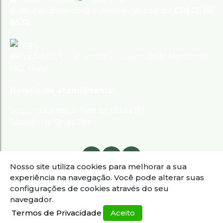
8386
atendimento@silvioximenes.com.br
CRECI: PJ
6532
Rua Albita
,
131
,
4º andar
,
Cruzeiro
,
Belo Horizonte
,
MG
,
Brasil
Horário de atendimento
Segunda à sexta-feira de 8h às 18h
Sábado de 9h às 13h
Nosso site utiliza cookies para melhorar a sua
experiência na navegação.
Você pode alterar suas
configurações de cookies através do seu
navegador.
Termos de Privacidade
Aceito