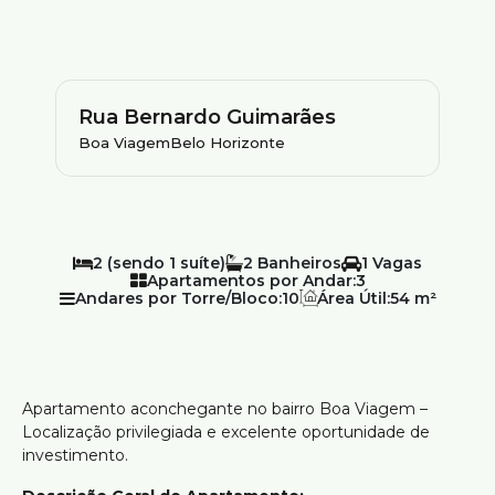
Rua Bernardo Guimarães
Boa Viagem
Belo Horizonte
2 (sendo 1 suíte)
2
1
Apartamentos por Andar:
3
Andares por Torre/Bloco:
10
Área Útil:
54 m²
Apartamento aconchegante no bairro Boa Viagem –
Localização privilegiada e excelente oportunidade de
investimento.