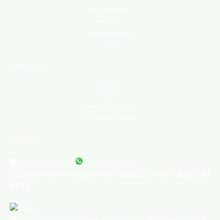
Área do cliente
Sobre nós
Trabalhe conosco
Blog
Serviços
Comprar
Alugar
Indique um imóvel
Anuncie seu imóvel
Contato
(31) 3247-1000
(31) 95347-
8386
atendimento@silvioximenes.com.br
CRECI: PJ
6532