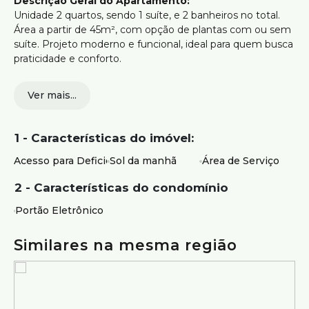
Descrição Geral do Apartamento:
Unidade 2 quartos, sendo 1 suíte, e 2 banheiros no total.
Área a partir de 45m², com opção de plantas com ou sem
suíte. Projeto moderno e funcional, ideal para quem busca
praticidade e conforto.
Vagas:
Ver mais...
1 Vaga livre e coberta.
Estrutura do Prédio:
1 - Características do imóvel:
Elevador;
Hall Social;
Acesso para Deficientes
Sol da manhã
Área de Serviço
Portão eletrônico;
Interfone;
2 - Características do condomínio
Localização:
Portão Eletrônico
Situado na Rua Bernardo Guimarães, no bairro Boa
Viagem, próximo a importantes pontos de interesse
Similares na mesma região
como Centro Universitário UNA (UNA), Praça da
Liberdade, Faculdade de Direito Promove, Faculdade
Infórium de Tecnologia (FIT), Alex Fabianni e UFMG –
Faculdade de Direito.