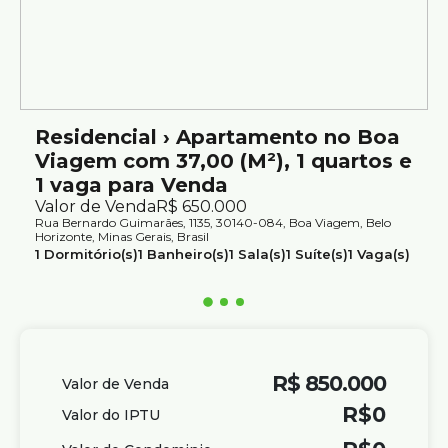
Edifício com 10 pavimentos, 21 unidades sendo, 03
privativas, 15 apartamentos tipo, 01 cobertura e 02
duplex
Residencial › Apartamento no Boa
Viagem com 37,00 (M²), 1 quartos e
1 vaga para Venda
Valor de Venda
R$
650.000
Rua Bernardo Guimarães, 1135, 30140-084, Boa Viagem, Belo
Horizonte, Minas Gerais, Brasil
1
Dormitório(s)
1
Banheiro(s)
1
Sala(s)
1
Suíte(s)
1
Vaga(s)
Útil:
37m²
R$
850.000
Valor de Venda
R$
0
Valor do IPTU