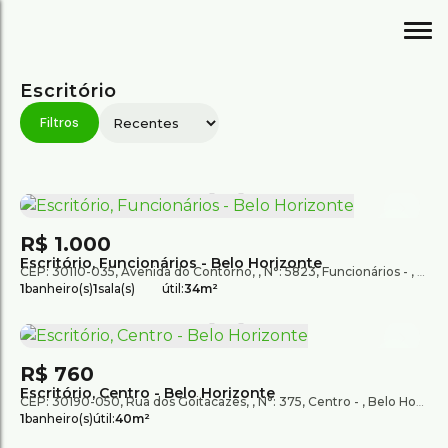
Escritório
R$
1.000
Escritório, Funcionários - Belo Horizonte
CEP: 30110-035
,
Avenida do Contorno
,
N°:
5823
,
Funcionários
,
Belo
1
banheiro(s)
1
sala(s)
útil:
34m²
R$
760
Escritório, Centro - Belo Horizonte
CEP: 30190-050
,
Rua dos Goitacazes
,
N°:
375
,
Centro
,
Belo Horizonte
1
banheiro(s)
útil:
40m²