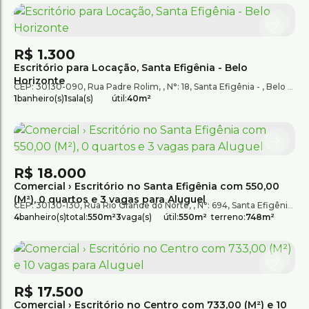
R$
1.300
Escritório para Locação, Santa Efigênia - Belo
Horizonte
CEP: 30130-090
,
Rua Padre Rolim
,
N°:
18
,
Santa Efigênia
,
Belo Horizonte
1
banheiro(s)
1
sala(s)
útil:
40m²
R$
18.000
Comercial › Escritório no Santa Efigênia com 550,00
(M²), 0 quartos e 3 vagas para Aluguel
CEP: 30130-130
,
Rua Rio Grande do Norte
,
N°:
694
,
Santa Efigênia
,
B
4
banheiro(s)
total:
550m²
3
vaga(s)
útil:
550m²
terreno:
748m²
R$
17.500
Comercial › Escritório no Centro com 733,00 (M²) e 10