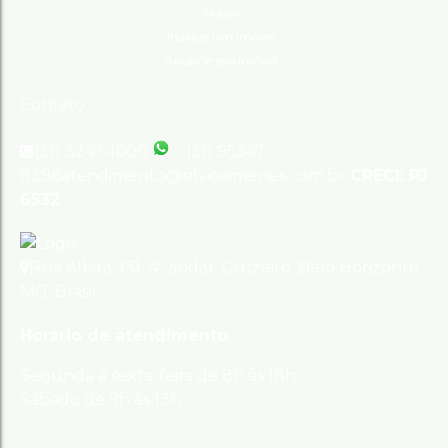
Alugar
Indique um imóvel
Anuncie seu imóvel
Contato
(31) 3247-1000
(31) 95347-
8386
atendimento@silvioximenes.com.br
CRECI: PJ
6532
Rua Albita
,
131
,
4º andar
,
Cruzeiro
,
Belo Horizonte
,
MG
,
Brasil
Horário de atendimento
Segunda à sexta-feira de 8h às 18h
Sábado de 9h às 13h