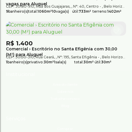
vagas para Aluguel
CEP: 30180-910
,
Rua dos Guajajaras
,
N°:
40
,
Centro
,
Belo Horizonte
9
banheiro(s)
total:
1060m²
10
vaga(s)
útil:
733m²
terreno:
1402m²
R$
1.400
Comercial › Escritório no Santa Efigênia com 30,00
(M²) para Aluguel
CEP: 30150-310
,
Rua Ceará
,
N°:
195
,
Santa Efigênia
,
Belo Horizonte
,
1
banheiro(s)
privativo:
30m²
1
sala(s)
total:
30m²
útil:
30m²
Institucional
Área do cliente
Sobre nós
Trabalhe conosco
Blog
Serviços
Comprar