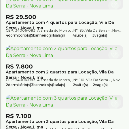
R$
29.500
Apartamento com 4 quartos para Locação, Vila Da
Serra - Nova Lima
CEP: 34006-083
,
Alameda do Morro
,
N°:
85
,
Vila Da Serra
,
Nova Lima
4
dormitório(s)
5
banheiro(s)
1
sala(s)
4
suíte(s)
5
vaga(s)
R$
7.800
Apartamento com 2 quartos para Locação, Vila Da
Serra - Nova Lima
CEP: 34006-083
,
Alameda do Morro
,
N°:
110
,
Vila Da Serra
,
Nova Lima
2
dormitório(s)
3
banheiro(s)
1
sala(s)
2
suíte(s)
2
vaga(s)
R$
7.100
Apartamento com 3 quartos para Locação, Vila Da
Serra - Nova Lima