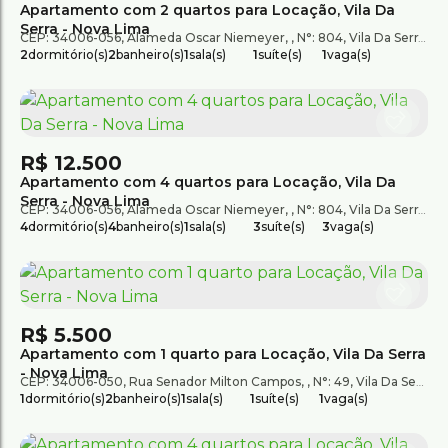
Apartamento com 2 quartos para Locação, Vila Da
Serra - Nova Lima
CEP: 34006-056
,
Alameda Oscar Niemeyer
,
N°:
804
,
Vila Da Serra
,
2
dormitório(s)
2
banheiro(s)
1
sala(s)
1
suíte(s)
1
vaga(s)
R$
12.500
Apartamento com 4 quartos para Locação, Vila Da
Serra - Nova Lima
CEP: 34006-056
,
Alameda Oscar Niemeyer
,
N°:
804
,
Vila Da Serra
,
4
dormitório(s)
4
banheiro(s)
1
sala(s)
3
suíte(s)
3
vaga(s)
R$
5.500
Apartamento com 1 quarto para Locação, Vila Da Serra
- Nova Lima
CEP: 34006-050
,
Rua Senador Milton Campos
,
N°:
49
,
Vila Da Serra
1
dormitório(s)
2
banheiro(s)
1
sala(s)
1
suíte(s)
1
vaga(s)