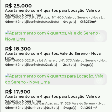
R$
25.000
Apartamento com 4 quartos para Locação, Vale do
Sereno - Nova Lima
CEP: 34006-043
,
Rua Jatobá
,
N°:
400
,
Vale do Sereno
,
Nova Lima
,
M
4
dormitório(s)
5
banheiro(s)
4
suíte(s)
4
vaga(s)
útil:
230m²
R$
18.300
Apartamento com 4 quartos, Vale do Sereno - Nova
Lima
CEP: 34006-022
,
Rua Ipê Amarelo
,
N°:
373
,
Vale do Sereno
,
Nova Lima
4
dormitório(s)
5
banheiro(s)
2
sala(s)
2
suíte(s)
4
vaga(s)
R$
17.900
Apartamento com 4 quartos para Locação, Vale do
Sereno - Nova Lima
CEP: 34006-003
,
Rua das Acácias
,
N°:
526
,
Vale do Sereno
,
Nova Lima
4
dormitório(s)
4
banheiro(s)
4
suíte(s)
4
vaga(s)
útil:
208m²