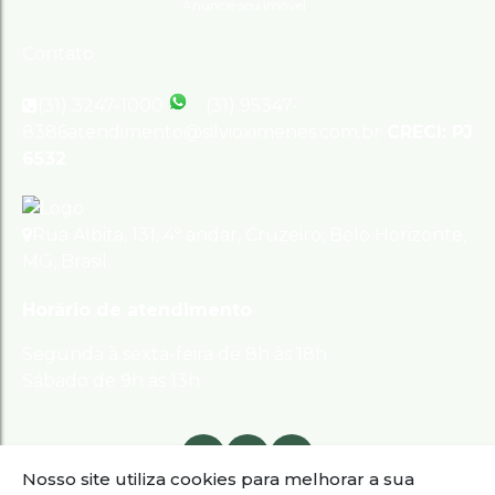
Anuncie seu imóvel
Contato
(31) 3247-1000
(31) 95347-
8386
atendimento@silvioximenes.com.br
CRECI: PJ
6532
Rua Albita
,
131
,
4º andar
,
Cruzeiro
,
Belo Horizonte
,
MG
,
Brasil
Horário de atendimento
Segunda à sexta-feira de 8h às 18h
Sábado de 9h às 13h
Nosso site utiliza cookies para melhorar a sua