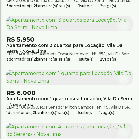
CEP: 34006-086
,
Rua da Mata
,
N°:
80
,
Vila Da Serra
,
Nova Lima
,
Mina
3
dormitório(s)
2
banheiro(s)
1
sala(s)
1
suíte(s)
2
vaga(s)
R$
5.950
Apartamento com 3 quartos para Locação, Vila Da
Serra - Nova Lima
CEP: 34006-065
,
Alameda Oscar Niemeyer
,
N°:
858
,
Vila Da Serra
,
N
3
dormitório(s)
2
banheiro(s)
1
sala(s)
1
suíte(s)
2
vaga(s)
R$
6.000
Apartamento com 1 quarto para Locação, Vila Da Serra
- Nova Lima
CEP: 34006-050
,
Rua Senador Milton Campos
,
N°:
49
,
Vila Da Serra
1
dormitório(s)
2
banheiro(s)
1
sala(s)
1
suíte(s)
1
vaga(s)