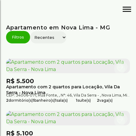
Apartamento em Nova Lima - MG
R$
5.500
Apartamento com 2 quartos para Locação, Vila Da
Serra - Nova Lima
CEP: 34006-071
,
Rua Fonte
,
N°:
46
,
Vila Da Serra
,
Nova Lima
,
Minas Gerais
2
dormitório(s)
1
banheiro(s)
1
sala(s)
1
suíte(s)
2
vaga(s)
R$
5.100