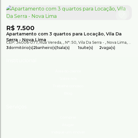
R$
7.500
Apartamento com 3 quartos para Locação, Vila Da
Serra - Nova Lima
CEP: 34006-077
,
Rua Vereda
,
N°:
50
,
Vila Da Serra
,
Nova Lima
,
Mina
3
dormitório(s)
2
banheiro(s)
1
sala(s)
1
suíte(s)
2
vaga(s)
Institucional
Área do cliente
Sobre nós
Trabalhe conosco
Blog
Serviços
Comprar
Alugar
Indique um imóvel