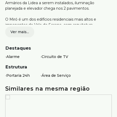
Armários da Lidea a serem instalados, iluminação
planejada e elevador chega nos 2 pavimentos.
O Miró é um dos edifícios residenciais mais altos e
imponentes do Vale do Sereno, com arquitetura
totalmente diferenciada.
Ver mais...
O Miró oferece uma área de lazer completa, distribuída
em dois andares, incluindo: Quadra de tênis; Piscina
Destaques
coberta com raia de 25 metros; Piscinas descobertas;
Alarme
Circuito de TV
Sauna; Academia; Salão de festas; Espaço gourmet; Salão
de jogos; Espaço kids; Coworking; Salão de beleza e
Estrutura
Quadra poliesportiva.
Portaria 24h
Área de Serviço
Similares na mesma região