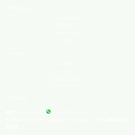
Institucional
Área do cliente
Sobre nós
Trabalhe conosco
Blog
Serviços
Comprar
Alugar
Indique um imóvel
Anuncie seu imóvel
Contato
(31) 3247-1000
(31) 95347-
8386
atendimento@silvioximenes.com.br
CRECI: PJ
6532