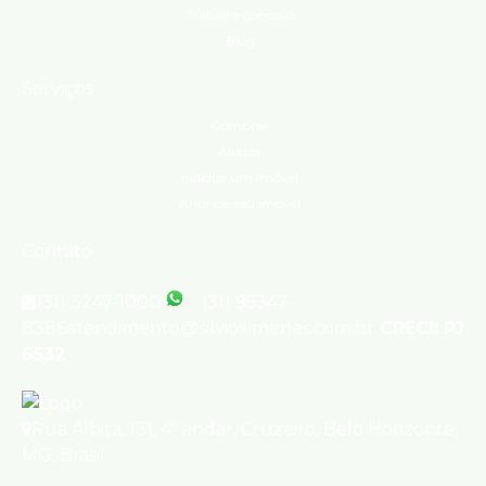
Trabalhe conosco
Blog
Serviços
Comprar
Alugar
Indique um imóvel
Anuncie seu imóvel
Contato
(31) 3247-1000
(31) 95347-
8386
atendimento@silvioximenes.com.br
CRECI: PJ
6532
Rua Albita
,
131
,
4º andar
,
Cruzeiro
,
Belo Horizonte
,
MG
,
Brasil