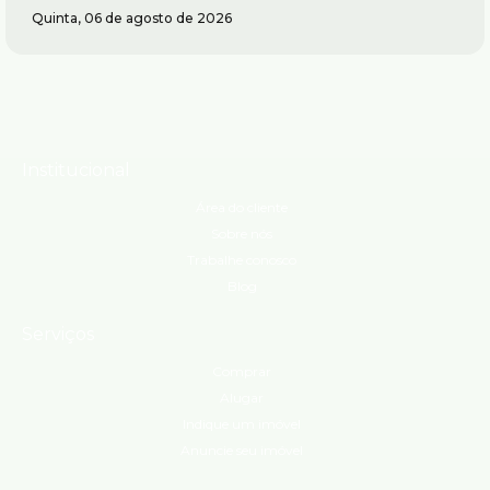
Quinta, 06 de agosto de 2026
Institucional
Área do cliente
Sobre nós
Trabalhe conosco
Blog
Serviços
Comprar
Alugar
Indique um imóvel
Anuncie seu imóvel