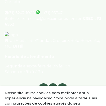
Contato
(31) 3247-1000
(31) 95347-
8386
atendimento@silvioximenes.com.br
CRECI: PJ
6532
Rua Albita
,
131
,
4º andar
,
Cruzeiro
,
Belo Horizonte
,
MG
,
Brasil
Horário de atendimento
Segunda à sexta-feira de 8h às 18h
Sábado de 9h às 13h
Nosso site utiliza cookies para melhorar a sua
experiência na navegação.
Você pode alterar suas
configurações de cookies através do seu