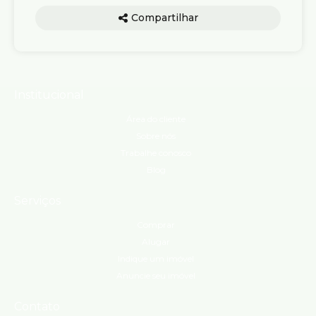
Compartilhar
Institucional
Área do cliente
Sobre nós
Trabalhe conosco
Blog
Serviços
Comprar
Alugar
Indique um imóvel
Anuncie seu imóvel
Contato