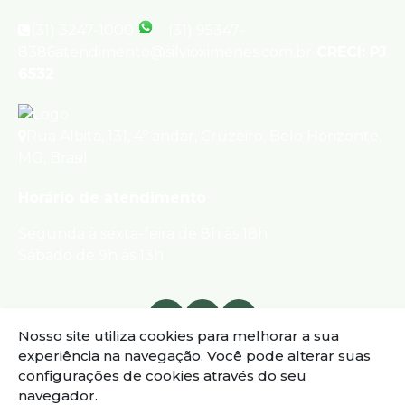
(31) 3247-1000
(31) 95347-
8386
atendimento@silvioximenes.com.br
CRECI: PJ
6532
Rua Albita
,
131
,
4º andar
,
Cruzeiro
,
Belo Horizonte
,
MG
,
Brasil
Horário de atendimento
Segunda à sexta-feira de 8h às 18h
Sábado de 9h às 13h
Nosso site utiliza cookies para melhorar a sua
experiência na navegação.
Você pode alterar suas
configurações de cookies através do seu
navegador.