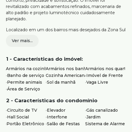
conforto, privacidade e sofisticação. O imóvel foi
revitalizado com acabamentos refinados, marcenaria de
alto padrão e projeto luminotécnico cuidadosamente
planejado.
Localizado em um dos bairros mais desejados da Zona Sul
de Belo Horizonte, próximo a comércios, serviços, escolas,
Ver mais...
áreas verdes e com fácil acesso às principais vias da
região.
1 - Características do imóvel:
120 m² de área privativa
4 quartos, sendo 1 suíte
Armários na cozinha
Armários nos banheiros
Armários nos quartos
Sala ampla para vários ambientes
Banho de serviço
Cozinha Americana
Imóvel de Frente
Cozinha americana com armários planejados
Permite animais
Sol da manhã
Vaga Livre
Área de serviço independente
Área de Serviço
2 vagas de garagem
Elevador
2 - Características do condomínio
Salão de festas e jardins
Circuito de TV
Elevador
Gás canalizado
Ideal para quem busca um apartamento espaçoso, com
Hall Social
Interfone
Jardim
vaga de garagem, elevador e localização privilegiada em
Portão Eletrônico
Salão de Festas
Sistema de Alarme
uma das regiões mais valorizadas de Belo Horizonte.