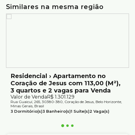
Agende sua visita.
Similares na mesma região
Atendimento com segurança e credibilidade pela Silvio
Ximenes Imobiliária, referência em Belo Horizonte, com
mais de 75 anos de tradição no mercado.
Residencial › Apartamento no
Coração de Jesus com 113,00 (M²),
3 quartos e 2 vagas para Venda
Valor de Venda
R$
1.301.129
Rua Guaicuí, 265, 30380-380, Coração de Jesus, Belo Horizonte,
Minas Gerais, Brasil
3
Dormitório(s)
3
Banheiro(s)
1
Suíte(s)
2
Vaga(s)
Útil:
113m²