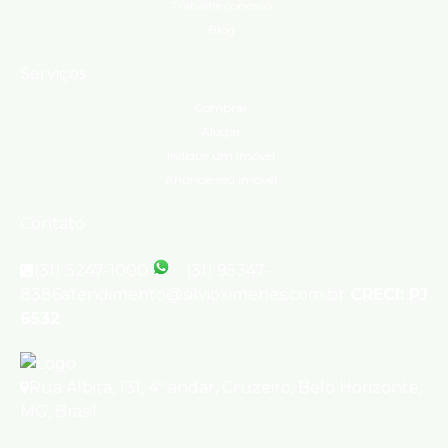
Trabalhe conosco
Blog
Serviços
Comprar
Alugar
Indique um imóvel
Anuncie seu imóvel
Contato
(31) 3247-1000
(31) 95347-
8386
atendimento@silvioximenes.com.br
CRECI: PJ
6532
Rua Albita
,
131
,
4º andar
,
Cruzeiro
,
Belo Horizonte
,
MG
,
Brasil