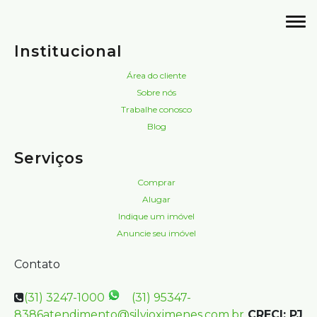
Institucional
Área do cliente
Sobre nós
Trabalhe conosco
Blog
Serviços
Comprar
Alugar
Indique um imóvel
Anuncie seu imóvel
Contato
(31) 3247-1000
(31) 95347-
8386
atendimento@silvioximenes.com.br
CRECI: PJ