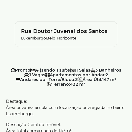
Rua Doutor Juvenal dos Santos
Luxemburgo
Belo Horizonte
Pronto
4 (sendo 1 suíte)
1
3
1
Apartamentos por Andar:
2
Andares por Torre/Bloco:
3
Área Útil:
147 m²
Terreno:
432 m²
Destaque:
Área privativa ampla com localização privilegiada no bairro
Luxemburgo;
Descrição Geral do Imóvel:
Área total aproximada de 147m²;