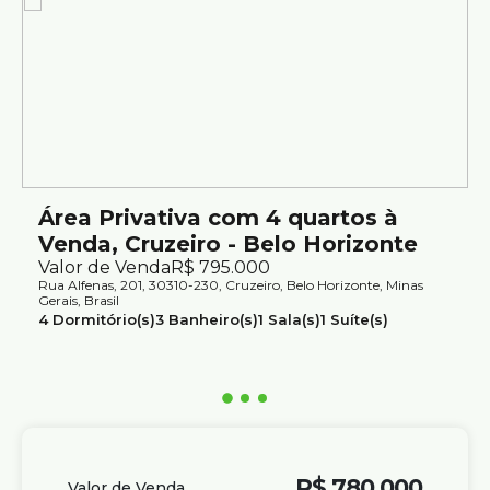
Região valorizada com infraestrutura completa, serviços e
mobilidade urbana;
Área Privativa com 4 quartos à
Venda, Cruzeiro - Belo Horizonte
Valor de Venda
R$
795.000
Rua Alfenas, 201, 30310-230, Cruzeiro, Belo Horizonte, Minas
Gerais, Brasil
4
Dormitório(s)
3
Banheiro(s)
1
Sala(s)
1
Suíte(s)
2
Vaga(s)
Útil:
143m²
R$
780.000
Valor de Venda