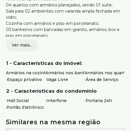
04 quartos com armários planejados, sendo 01 suíte;
Sala para 02 ambientes com varanda ampla fechada em
vidro;
Cozinha com armários e piso em porcelanato;
03 banheiros com bancadas em granito, armários, box e
piso em porcelanato;
Área privativa espaçosa;
Ver mais...
Apartamento totalmente reformado;
Ambientes amplos, bem distribuídos e arejados;
1 - Características do imóvel:
Vagas de Garagem:
01 vaga livre e coberta;
Armários na cozinha
Armários nos banheiros
Armários nos quartos
Espaço privativo
Vaga Livre
Área de Serviço
Estrutura do Prédio:
Portaria 24 horas;
2 - Características do condomínio
Prédio com ótima conservação;
Hall Social
Interfone
Portaria 24h
Localização:
Portão Eletrônico
Bairro
Luxemburgo
, Belo Horizonte;
Próximo ao Padaria Renaut Luxemburgo e comércios
Similares na mesma região
locais;
Fácil acesso à
Avenida Raja Gabaglia
;