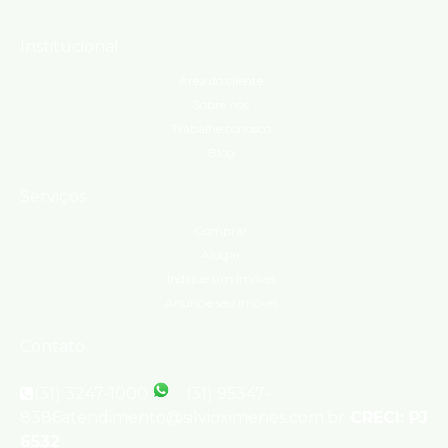
Institucional
Área do cliente
Sobre nós
Trabalhe conosco
Blog
Serviços
Comprar
Alugar
Indique um imóvel
Anuncie seu imóvel
Contato
(31) 3247-1000
(31) 95347-
8386
atendimento@silvioximenes.com.br
CRECI: PJ
6532