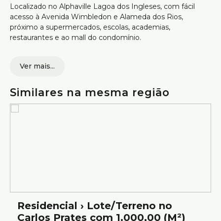
Localizado no Alphaville Lagoa dos Ingleses, com fácil
acesso à Avenida Wimbledon e Alameda dos Rios,
próximo a supermercados, escolas, academias,
restaurantes e ao mall do condomínio.
550,08m² de área total
Ver mais...
Frente de 16,47m para a Rua dos Canários
Topografia em leve aclive
Vista permanente para a lagoa e montanhas
Similares na mesma região
Projeto aprovado na Prefeitura de Nova Lima
Condomínio com portaria 24 horas
Estrutura com academia, praça e mall com
comércios
Ideal para quem busca construir com vista definitiva, em
condomínio estruturado e com localização estratégica.
Agende sua visita e conheça o potencial deste terreno.
Atendimento com segurança e credibilidade pela Silvio
Ximenes Imobiliária, referência em Belo Horizonte, com
Residencial › Lote/Terreno no
mais de 75 anos de tradição no mercado.
Carlos Prates com 1.000,00 (M²)