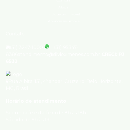
Comprar
Alugar
Indique um imóvel
Anuncie seu imóvel
Contato
(31) 3247-1000
(31) 95347-
8386
atendimento@silvioximenes.com.br
CRECI: PJ
6532
Rua Albita
,
131
,
4º andar
,
Cruzeiro
,
Belo Horizonte
,
MG
,
Brasil
Horário de atendimento
Segunda à sexta-feira de 8h às 18h
Sábado de 9h às 13h