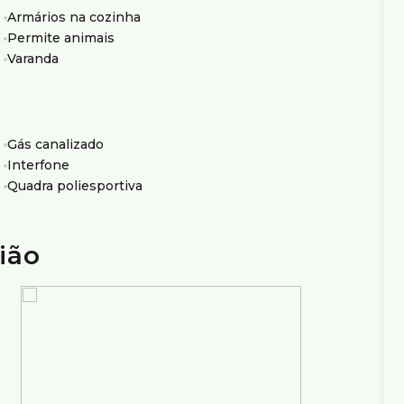
s Borboletas;
Armários na cozinha
Permite animais
Varanda
Gás canalizado
Interfone
próxima a praças, comércio variado e de fácil acesso
Quadra poliesportiva
ião