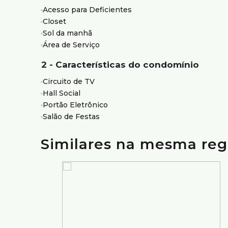
Área verde exclusiva de 1.300 m², ao lado da Mata da
Acesso para Deficientes
Portão eletrônico;
Closet
Interfone;
Sol da manhã
Circuito de TV.
Área de Serviço
Vagas:
2 - Características do condomínio
1 vaga de garagem livre e coberta.
Circuito de TV
Localização:
Hall Social
Localização privilegiada, em região nobre da cidade, 
Portão Eletrônico
às principais vias da região Centro-Sul.
Salão de Festas
Similares na mesma reg