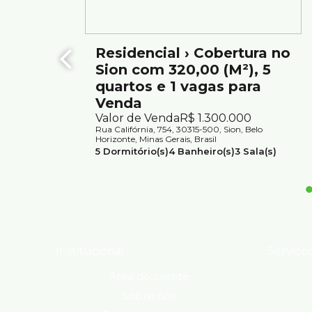
Residencial › Cobertura no
Sion com 320,00 (M²), 5
quartos e 1 vagas para
Venda
Valor de Venda
R$
1.300.000
Rua Califórnia, 754, 30315-500, Sion, Belo
Horizonte, Minas Gerais, Brasil
5
Dormitório(s)
4
Banheiro(s)
3
Sala(s)
1
Suíte(s)
Total:
320m²
1
Vaga(s)
Útil:
320m²
Institucional
Serviço
Área do cliente
Sobre nós