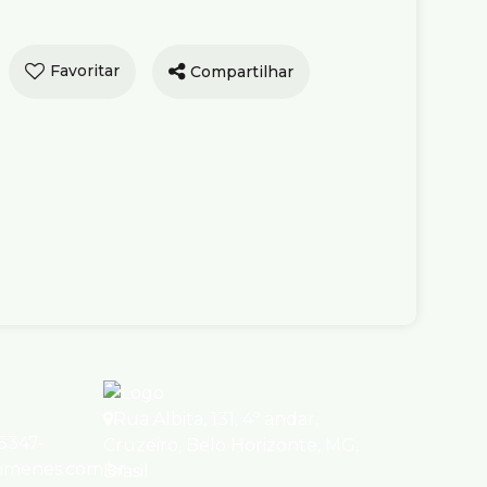
Compartilhar
tura com 2 quartos
da, Sion - Belo
onte
e Venda
R$
1.690.000
as, 37, 30315-480, Sion, Belo
 Minas Gerais, Brasil
ório(s)
3
Banheiro(s)
1
Sala(s)
)
2
Vaga(s)
Útil:
82m²
Rua Albita
,
131
,
4º andar
,
95347-
Cruzeiro
,
Belo Horizonte
,
MG
,
ximenes.com.br
Brasil