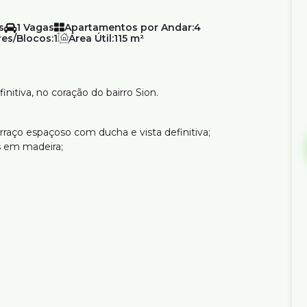
1
Apartamentos por Andar:
4
es/Blocos:
1
Área Útil:
115 m²
nitiva, no coração do bairro Sion.
rraço espaçoso com ducha e vista definitiva;
s em madeira;