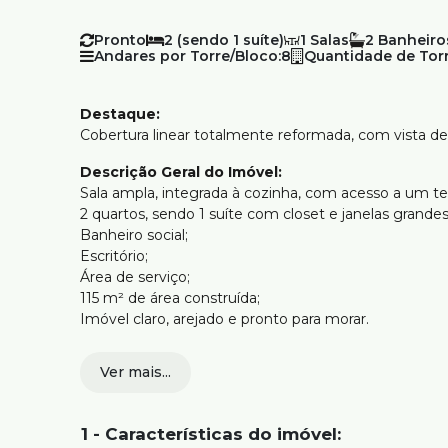
Pronto
2 (sendo 1 suíte)
1
2
Andares por Torre/Bloco:
8
Quantidade de Torr
Destaque:
Cobertura linear totalmente reformada, com vista defi
Descrição Geral do Imóvel:
Sala ampla, integrada à cozinha, com acesso a um te
2 quartos, sendo 1 suíte com closet e janelas grande
Banheiro social;
Escritório;
Área de serviço;
115 m² de área construída;
Imóvel claro, arejado e pronto para morar.
Estrutura do Prédio:
Ver mais...
Elevador;
Hall social decorado;
Quadra poliesportiva;
1 - Características do imóvel:
Salão de festas;