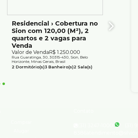
Residencial › Cobertura no
Cober
Sion com 120,00 (M²), 2
à Ven
quartos e 2 vagas para
Horiz
Venda
Valor d
Rua Antilh
Valor de Venda
R$
1.250.000
Horizonte,
Rua Guaratinga, 30, 30315-430, Sion, Belo
2
Dormit
Horizonte, Minas Gerais, Brasil
2
Suíte(s
2
Dormitório(s)
3
Banheiro(s)
2
Sala(s)
1
Suíte(s)
2
Vaga(s)
Útil:
120m²
s
Contato
Comprar
(31) 3247-1000
(31) 
Alugar
8386
atendimento@silvio