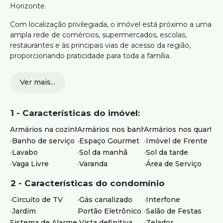
Horizonte.
Com localização privilegiada, o imóvel está próximo a uma
ampla rede de comércios, supermercados, escolas,
restaurantes e às principais vias de acesso da região,
proporcionando praticidade para toda a família.
360 m²
Ver mais...
4 quartos, sendo 1 suíte
Sala ampla para vários ambientes
Cozinha com armários planejados
1 - Características do imóvel:
Banheiros com armários e box
Área de serviço
Armários na cozinha
Armários nos banheiros
Armários nos quartos
4 banheiros
Banho de serviço
Espaço Gourmet
Imóvel de Frente
2 vagas de garagem
Lavabo
Sol da manhã
Sol da tarde
Salão de festas
Vaga Livre
Varanda
Área de Serviço
Ideal para quem busca espaço, conforto e uma excelente
2 - Características do condomínio
localização, com ambientes amplos para receber a família
e amigos.
Circuito de TV
Gás canalizado
Interfone
Jardim
Portão Eletrônico
Salão de Festas
Agende sua visita e conheça esta excelente oportunidade.
Sistema de Alarme
Vista definitiva
Zelador