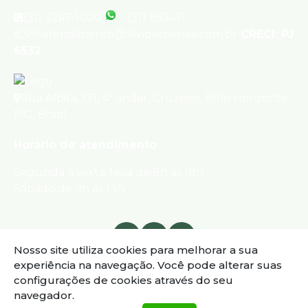
(31) 3247-1000
(31) 95347-
8386
atendimento@silvioximenes.com.br
CRECI: PJ
6532
Rua Albita
,
131
,
4º andar
,
Cruzeiro
,
Belo Horizonte
,
MG
,
Brasil
Horário de atendimento
Segunda à sexta-feira de 8h às 18h
Sábado de 9h às 13h
Nosso site utiliza cookies para melhorar a sua
experiência na navegação.
Você pode alterar suas
configurações de cookies através do seu
navegador.