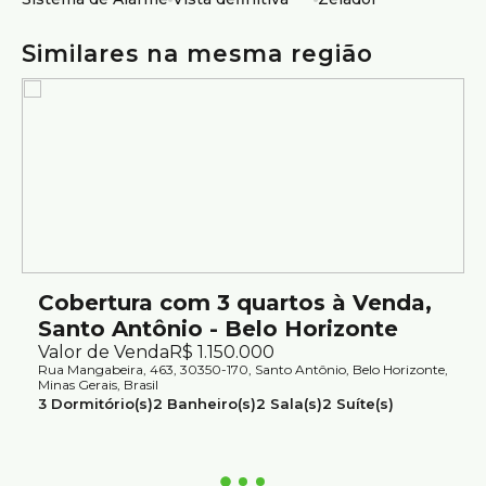
Atendimento com segurança e credibilidade pela Silvio
Ximenes Imobiliária, referência em Belo Horizonte, com
Similares na mesma região
mais de 75 anos de tradição no mercado.
Cobertura com 3 quartos à Venda,
Santo Antônio - Belo Horizonte
Valor de Venda
R$
1.150.000
Rua Mangabeira, 463, 30350-170, Santo Antônio, Belo Horizonte,
Minas Gerais, Brasil
3
Dormitório(s)
2
Banheiro(s)
2
Sala(s)
2
Suíte(s)
Total:
200m²
2
Vaga(s)
Útil:
200m²