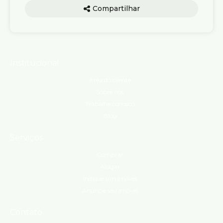
Compartilhar
Institucional
Área do cliente
Sobre nós
Trabalhe conosco
Blog
Serviços
Comprar
Alugar
Indique um imóvel
Anuncie seu imóvel
Contato