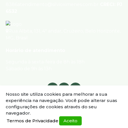
8386
atendimento@silvioximenes.com.br
CRECI: PJ
6532
Rua Albita
,
131
,
4º andar
,
Cruzeiro
,
Belo Horizonte
,
MG
,
Brasil
Horário de atendimento
Segunda à sexta-feira de 8h às 18h
Sábado de 9h às 13h
Nosso site utiliza cookies para melhorar a sua
experiência na navegação.
Você pode alterar suas
configurações de cookies através do seu
navegador.
Termos de Privacidade
Aceito