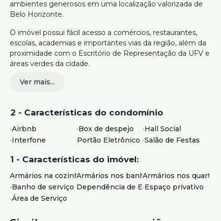
ambientes generosos em uma localização valorizada de
Belo Horizonte.
O imóvel possui fácil acesso a comércios, restaurantes,
escolas, academias e importantes vias da região, além da
proximidade com o Escritório de Representação da UFV e
áreas verdes da cidade.
Ver mais...
Cobertura com espaço privativo
03 quartos com armários planejados, sendo 01 suíte
Sala ampla e confortável
2 - Características do condomínio
Cozinha com armários planejados
02 banheiros
Airbnb
Box de despejo
Hall Social
DCE com banheiro de serviço
Interfone
Portão Eletrônico
Salão de Festas
Área de serviço
Hall social
1 - Características do imóvel:
Salão de festas
Ambientes claros e bem ventilados
Armários na cozinha
Armários nos banheiros
Armários nos quartos
Banho de serviço
Dependência de Empregados
Espaço privativo
Ideal para quem busca uma cobertura funcional, com
Área de Serviço
excelente espaço interno e ótima localização no Santo
Antônio.