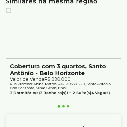
Similares na mesma região
Agende sua visita.
Atendimento com segurança e credibilidade pela Silvio
Ximenes Imobiliária, referência em Belo Horizonte, com
mais de 75 anos de tradição no mercado.
Cobertura com 3 quartos, Santo
Antônio - Belo Horizonte
Valor de Venda
R$
990.000
Rua Professor Aníbal Mattos, 442, 30350-220, Santo Antônio,
Belo Horizonte, Minas Gerais, Brasil
3
Dormitório(s)
3
Banheiro(s)
1 ~ 2
Suíte(s)
4
Vaga(s)
Útil:
180m²