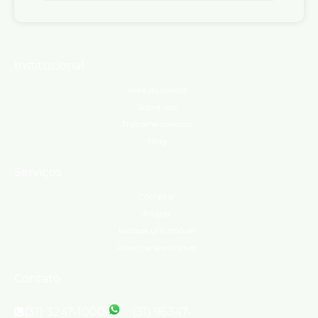
Institucional
Área do cliente
Sobre nós
Trabalhe conosco
Blog
Serviços
Comprar
Alugar
Indique um imóvel
Anuncie seu imóvel
Contato
(31) 3247-1000
(31) 95347-