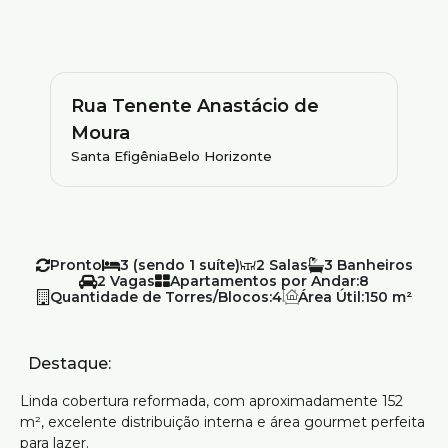
Rua Tenente Anastácio de
Moura
Santa Efigênia
Belo Horizonte
Pronto
3 (sendo 1 suíte)
2
3
2
Apartamentos por Andar:
8
Quantidade de Torres/Blocos:
4
Área Útil:
150 m²
Destaque:
Linda cobertura reformada, com aproximadamente 152
m², excelente distribuição interna e área gourmet perfeita
para lazer.