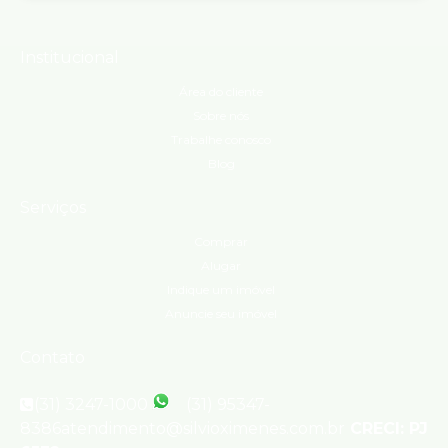
Institucional
Área do cliente
Sobre nós
Trabalhe conosco
Blog
Serviços
Comprar
Alugar
Indique um imóvel
Anuncie seu imóvel
Contato
(31) 3247-1000
(31) 95347-
8386
atendimento@silvioximenes.com.br
CRECI: PJ