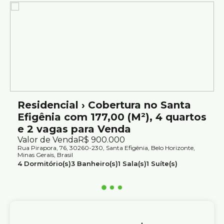
Imóvel moderno, bem cuidado e com ótimo padrão de
acabamento.
Vagas de Garagem:
2 vagas de garagem
Estrutura do Prédio:
Residencial › Cobertura no Santa
Prédio revestido
Efigênia com 177,00 (M²), 4 quartos
e 2 vagas para Venda
Guarita
Valor de Venda
R$
900.000
Gás canalizado
Rua Pirapora, 76, 30260-230, Santa Efigênia, Belo Horizonte,
Minas Gerais, Brasil
4
Dormitório(s)
3
Banheiro(s)
1
Sala(s)
1
Suíte(s)
Elevador
Total:
177m²
2
Vaga(s)
Útil:
177m²
Portão eletrônico
Localização: