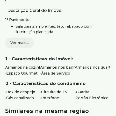
Descrição Geral do Imóvel:
1º Pavimento:
Sala para 2 ambientes, teto rebaixado com
iluminação planejada
3 quartos com armários, sendo 1 suíte
Ver mais...
Banho social
1 - Características do imóvel:
Cozinha planejada com armários novos
Armários na cozinha
Armários nos banheiros
Armários nos quartos
2º Pavimento:
Espaço Gourmet
Área de Serviço
Sala de TV com painel e armários
2 - Características do condomínio
Terraço com espaço gourmet
Box de despejo
Circuito de TV
Guarita
Área de serviço
Gás canalizado
Interfone
Portão Eletrônico
Área descoberta com aproximadamente 20 m²
Similares na mesma região
Vista definitiva e excelente ventilação