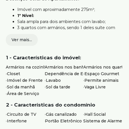
Imóvel com aproximadamente 275m²;
1º Nível:
Sala ampla para dois ambientes com lavabo;
3 quartos com armários, sendo 1 deles suíte com
closet e hidromassagem;
Ver mais...
Banheiro social com box e armários;
ozinha ampla com armários;
Área de serviço;
1 - Características do imóvel:
Dependência completa de empregada (DCE).
2º Nível:
Armários na cozinha
Armários nos banheiros
Armários nos quartos
Sala ampla;
Closet
Dependência de Empregados
Espaço Gourmet
Lavabo;
Imóvel de Frente
Lavabo
Permite animais
Área gourmet;
Sol da manhã
Sol da tarde
Vaga Livre
Amplo terraço descoberto com deck de madeira
Área de Serviço
com hidromassagem e espaço para spa.
3º Nível:
2 - Características do condomínio
Cômodo utilizado como porão/depósito.
Circuito de TV
Gás canalizado
Hall Social
Vagas de Garagem:
Interfone
Portão Eletrônico
Sistema de Alarme
3 vagas de garagem livres e cobertas.