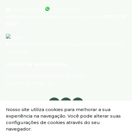
(31) 3247-1000
(31) 95347-
8386
atendimento@silvioximenes.com.br
CRECI: PJ
6532
Rua Albita
,
131
,
4º andar
,
Cruzeiro
,
Belo Horizonte
,
MG
,
Brasil
Horário de atendimento
Segunda à sexta-feira de 8h às 18h
Sábado de 9h às 13h
Nosso site utiliza cookies para melhorar a sua
experiência na navegação.
Você pode alterar suas
configurações de cookies através do seu
navegador.