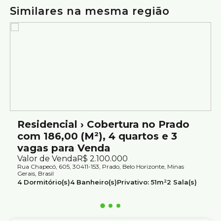
Similares na mesma região
Estrutura do Prédio:
Interfone;
Portão eletrônico;
Hall social;
Gás canalizado;
Sistema de segurança.
Localização:
Excelente localização no bairro Prado, próximo a
variedades de serviços e comércios como,
Residencial › Cobertura no Prado
supermercado Verdemar, Hospital Mater Dei,
com 186,00 (M²), 4 quartos e 3
Colégio Pio XII, Restaurante Beggiato, Padaria
vagas para Venda
Sabor de Pão, entre outros.
Valor de Venda
R$
2.100.000
Fácil acesso à Av. do Contorno e Amazonas.
Rua Chapecó, 605, 30411-153, Prado, Belo Horizonte, Minas
Gerais, Brasil
Os preços e informações poderão sofrer mudanças sem
4
Dormitório(s)
4
Banheiro(s)
Privativo:
51m²
2
Sala(s)
1
Suíte(s)
Total:
237m²
3
Vaga(s)
Útil:
186m²
aviso prévio. Por este motivo, solicitamos a confirmação
com nossos consultores.