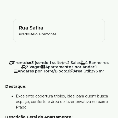
Rua Safira
Prado
Belo Horizonte
Pronto
3 (sendo 1 suíte)
2
4
3
Apartamentos por Andar:
1
Andares por Torre/Bloco:
3
Área Útil:
275 m²
Destaque:
Excelente cobertura triplex, ideal para quem busca
espaço, conforto e área de lazer privativa no bairro
Prado.
Descrição Geral do Apartamento: