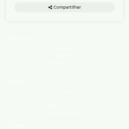
Compartilhar
Institucional
Área do cliente
Sobre nós
Trabalhe conosco
Blog
Serviços
Comprar
Alugar
Indique um imóvel
Anuncie seu imóvel
Contato