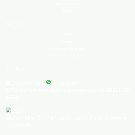
Trabalhe conosco
Blog
Serviços
Comprar
Alugar
Indique um imóvel
Anuncie seu imóvel
Contato
(31) 3247-1000
(31) 95347-
8386
atendimento@silvioximenes.com.br
CRECI: PJ
6532
Rua Albita
,
131
,
4º andar
,
Cruzeiro
,
Belo Horizonte
,
MG
,
Brasil