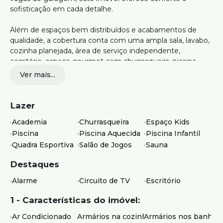
sofisticação em cada detalhe.
Além de espaços bem distribuídos e acabamentos de
qualidade, a cobertura conta com uma ampla sala, lavabo,
cozinha planejada, área de serviço independente,
escritório, espaço gourmet com churrasqueira, piscina
aquecida e muito mais!
Ver mais...
O condomínio ainda oferece diversas opções de lazer,
como salão de festas, piscinas, sauna, quadra esportiva,
Lazer
academia e espaço kids. Tudo isso em uma localização
Academia
Churrasqueira
Espaço Kids
privilegiada, próximo a comércios, escolas e fácil acesso às
Piscina
Piscina Aquecida
Piscina Infantil
principais vias da cidade.
Quadra Esportiva
Salão de Jogos
Sauna
Agende sua visita e venha conhecer seu novo lar! Valor de
Destaques
venda: R$ 2.500.000,00. Entre em contato conosco e
saiba mais sobre essa incrível oportunidade.
Alarme
Circuito de TV
Escritório
1 - Características do imóvel:
Ar Condicionado
Armários na cozinha
Armários nos banheir