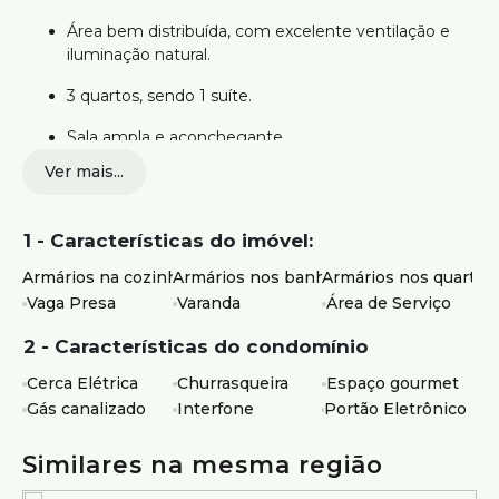
Área bem distribuída, com excelente ventilação e
iluminação natural.
3 quartos, sendo 1 suíte.
Sala ampla e aconchegante.
Ver mais...
Cozinha planejada, integrada à área de serviço.
Banheiros bem acabados.
1 - Características do imóvel:
Espaço gourmet com churrasqueira coberta.
Armários na cozinha
Armários nos banheiros
Armários nos quartos
Ampla área externa, perfeita para momentos de
Vaga Presa
Varanda
Área de Serviço
lazer em família.
2 - Características do condomínio
Permite animais de estimação.
Cerca Elétrica
Churrasqueira
Espaço gourmet
Vagas de Garagem:
Gás canalizado
Interfone
Portão Eletrônico
2 vagas em linha, com possibilidade de até 3 carros.
Similares na mesma região
Estrutura do Prédio / Condomínio: