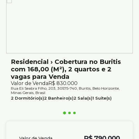
Prédio bem localizado e organizado.
Localização:
Região estratégica, próxima a comércios, serviços e
transporte público.
⚠️ Os preços e informações poderão sofrer mudanças sem
aviso prévio. Por este motivo, solicitamos a confirmação
Residencial › Cobertura no Buritis
com nossos consultores.
com 168,00 (M²), 2 quartos e 2
vagas para Venda
Valor de Venda
R$
830.000
Rua Eli Seabra Filho, 203, 30575-740, Buritis, Belo Horizonte,
Minas Gerais, Brasil
2
Dormitório(s)
2
Banheiro(s)
2
Sala(s)
1
Suíte(s)
2
Vaga(s)
Útil:
168m²
R$
790.000
Valor de Venda