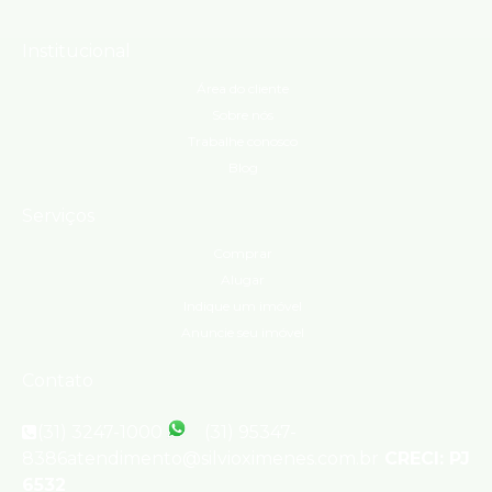
Institucional
Área do cliente
Sobre nós
Trabalhe conosco
Blog
Serviços
Comprar
Alugar
Indique um imóvel
Anuncie seu imóvel
Contato
(31) 3247-1000
(31) 95347-
8386
atendimento@silvioximenes.com.br
CRECI: PJ
6532