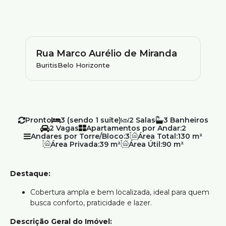
Rua Marco Aurélio de Miranda
Buritis
Belo Horizonte
Pronto
3 (sendo 1 suíte)
2
3
2
Apartamentos por Andar:
2
Andares por Torre/Bloco:
3
Área Total:
130 m²
Área Privada:
39 m²
Área Útil:
90 m²
Destaque:
Cobertura ampla e bem localizada, ideal para quem
busca conforto, praticidade e lazer.
Descrição Geral do Imóvel: