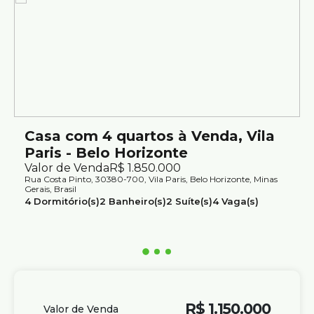
Observações
Valores e informações sujeitos a alterações sem
aviso prévio.
Casa com 4 quartos à Venda, Vila
Paris - Belo Horizonte
Valor de Venda
R$
1.850.000
Rua Costa Pinto, 30380-700, Vila Paris, Belo Horizonte, Minas
Gerais, Brasil
4
Dormitório(s)
2
Banheiro(s)
2
Suíte(s)
4
Vaga(s)
Útil:
352m²
R$
1.150.000
Valor de Venda