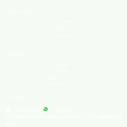
Institucional
Área do cliente
Sobre nós
Trabalhe conosco
Blog
Serviços
Comprar
Alugar
Indique um imóvel
Anuncie seu imóvel
Contato
(31) 3247-1000
(31) 95347-
8386
atendimento@silvioximenes.com.br
CRECI: PJ
6532