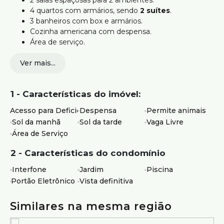
2 salas espaçosas para 2 ambientes.
4 quartos com armários, sendo
2 suítes
.
3 banheiros com box e armários.
Cozinha americana com despensa.
Área de serviço.
Quintal com área verde e piscina.
Ver mais...
Vista panorâmica para a cidade dos quartos.
Vagas
1 - Características do imóvel:
04 vagas de garagem.
Acesso para Deficientes
Despensa
Permite animais
Localização
Sol da manhã
Sol da tarde
Vaga Livre
Área de Serviço
Vila Paris é um bairro nobre situado na região Centro
Sul de Belo Horizonte. Próximo ao Mosteiro Nossa
2 - Características do condomínio
Senhora das Graças, Colégio Bernoulli e São Thomás
de Aquino, Mercado EPA e Super Nosso. Próximo às
Interfone
Jardim
Piscina
avenidas Raja Gagaglia e Prudente de Morais.
Portão Eletrônico
Vista definitiva
Restaurantes como Verdinho,
McDonalds. Lotéricas, sorveterias, e demais
Similares na mesma região
comércios locais.