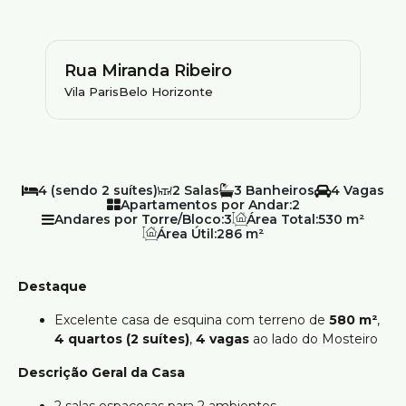
Rua Miranda Ribeiro
Vila Paris
Belo Horizonte
4 (sendo 2 suítes)
2
3
4
Apartamentos por Andar:
2
Andares por Torre/Bloco:
3
Área Total:
530 m²
Área Útil:
286 m²
Destaque
Excelente casa de esquina com terreno de
580 m²
,
4 quartos (2 suítes)
,
4 vagas
ao lado do Mosteiro
Descrição Geral da Casa