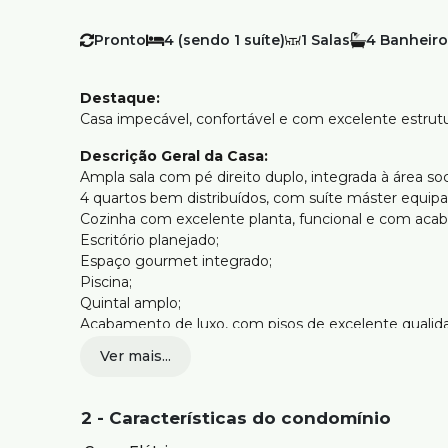
Pronto
4 (sendo 1 suíte)
1
4
Destaque:
Casa impecável, confortável e com excelente estrutur
Descrição Geral da Casa:
Ampla sala com pé direito duplo, integrada à área soci
4 quartos bem distribuídos, com suíte máster equip
Cozinha com excelente planta, funcional e com acab
Escritório planejado;
Espaço gourmet integrado;
Piscina;
Quintal amplo;
Acabamento de luxo, com pisos de excelente qualid
Aquecimento solar.
Ver mais...
Estrutura do Condomínio / Casa:
Piscina;
2 - Características do condomínio
Espaço gourmet;
Quintal;