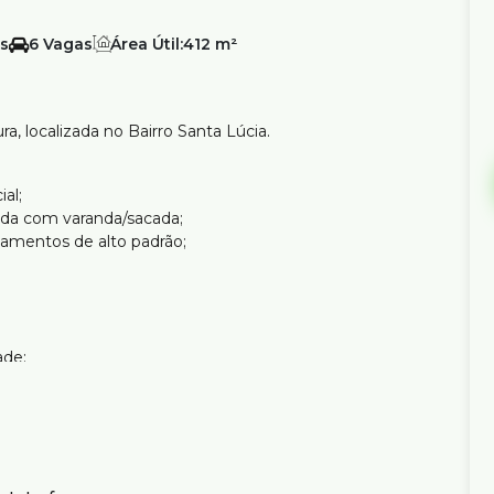
6
Área Útil:
412 m²
a, localizada no Bairro Santa Lúcia.
al;
ada com varanda/sacada;
amentos de alto padrão;
ade;