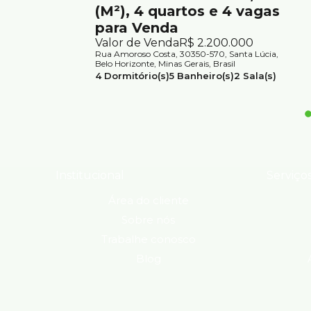
(M²), 4 quartos e 4 vagas
para Venda
Valor de Venda
R$
2.200.000
Rua Amoroso Costa, 30350-570, Santa Lúcia,
Belo Horizonte, Minas Gerais, Brasil
4
Dormitório(s)
5
Banheiro(s)
2
Sala(s)
2
Suíte(s)
Total:
380m²
4
Vaga(s)
Útil:
380m²
Terreno:
360m²
Institucional
Serviço
Área do cliente
Sobre nós
Trabalhe conosco
Blog