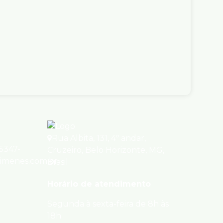
 4 quartos e 4 vagas
Venda
e Venda
R$
2.500.000
, 30360-410, Santa Lúcia, Belo
 Minas Gerais, Brasil
ório(s)
7
Banheiro(s)
2
Suíte(s)
)
Útil:
436m²
Rua Albita
,
131
,
4º andar
,
95347-
Cruzeiro
,
Belo Horizonte
,
MG
,
ximenes.com.br
Brasil
Horário de atendimento
Segunda à sexta-feira de 8h às
18h