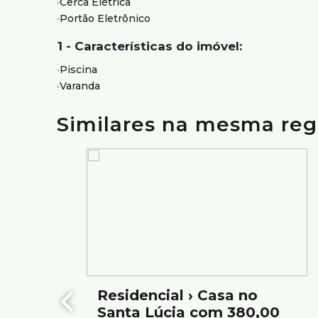
Cerca Elétrica
Aquecimento solar;
Portão Eletrônico
Ambientes bem distribuídos e funcionais.
1 - Características do imóvel:
Vagas:
6 vagas de garagem amplas.
Piscina
Varanda
Localização:
Localizada no Bairro Santa Lúcia, região com ampla o
Similares na mesma reg
facilitado às principais vias. Bairro tranquilo, estrut
Residencial › Casa no
Santa Lúcia com 380,00