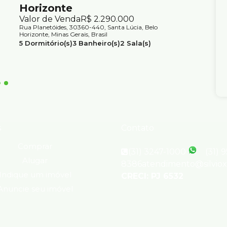
Horizonte
(M²),
Valor de Venda
R$
2.290.000
para 
Rua Planetóides, 30360-440, Santa Lúcia, Belo
Valor d
Horizonte, Minas Gerais, Brasil
Rua Sobral
5
Dormitório(s)
3
Banheiro(s)
2
Sala(s)
Horizonte,
2
Suíte(s)
5
Vaga(s)
Útil:
360m²
4
Dormit
4
Vaga(s
s
Contato
Comprar
(31) 3247-1000
(31) 
Alugar
8386
atendimento@silvio
Indique um imóvel
CRECI: PJ 6532
Anuncie seu imóvel