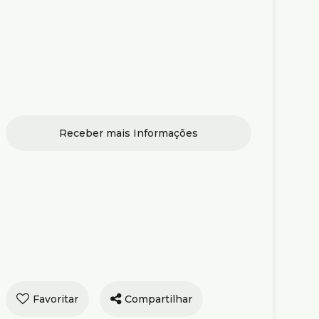
encial › Casa no
Compartilhar
 Lúcia com 436,00