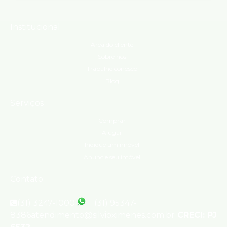
Institucional
Área do cliente
Sobre nós
Trabalhe conosco
Blog
Serviços
Comprar
Alugar
Indique um imóvel
Anuncie seu imóvel
Contato
(31) 3247-1000
(31) 95347-
8386
atendimento@silvioximenes.com.br
CRECI: PJ