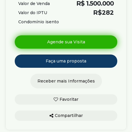
Panetteria, entre outros.
R$
1.500.000
Valor de Venda
R$
282
Fácil acesso à Av. Cristiano Machado.
Valor do IPTU
Condomínio isento
Os preços e informações poderão sofrer alterações sem
aviso prévio. Por este motivo, solicitamos a confirmação
com nossos consultores.
Compartilhar