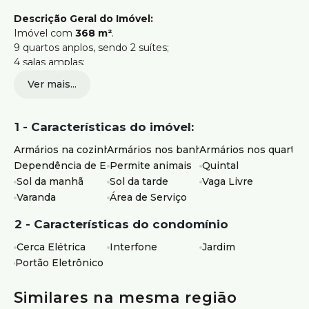
Descrição Geral do Imóvel:
Imóvel com
368 m²
.
9 quartos anplos, sendo 2 suítes;
4 salas amplas;
6 banheiros com armários e box;
Ver mais...
Cozinhas arejadas;
Varanda;
Quintal;
1 - Características do imóvel:
Área de serviço;
Imóvel dividido em 3 casas independentes,
Armários na cozinha
Armários nos banheiros
Armários nos quartos
proporcionando versatilidade para moradia ou renda.
Dependência de Empregados
Permite animais
Quintal
Sol da manhã
Sol da tarde
Vaga Livre
Distribuição do Imóvel:
Varanda
Área de Serviço
Casa Principal:
2 - Características do condomínio
4 quartos (1 suíte);
Sala ampla para dois ambientes;
Cerca Elétrica
Interfone
Jardim
Cozinha ampla com armários;
Portão Eletrônico
Área de serviço independente;
Quintal frontal;
Similares na mesma região
2 vagas de garagem cobertas;