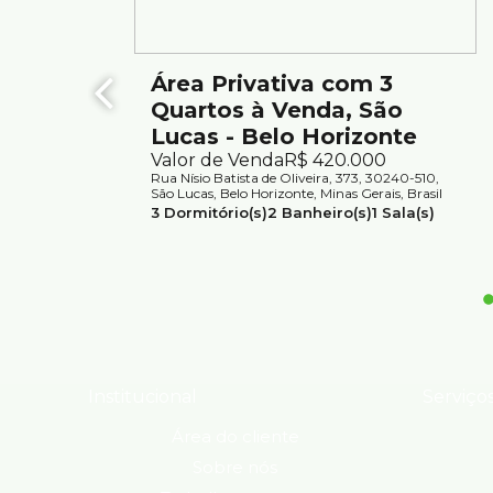
Área Privativa com 3
Quartos à Venda, São
Lucas - Belo Horizonte
Valor de Venda
R$
420.000
Rua Nísio Batista de Oliveira, 373, 30240-510,
São Lucas, Belo Horizonte, Minas Gerais, Brasil
3
Dormitório(s)
2
Banheiro(s)
1
Sala(s)
1
Suíte(s)
1
Vaga(s)
Útil:
114m²
Institucional
Serviço
Área do cliente
Sobre nós