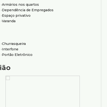
Armários nos quartos
Dependência de Empregados
Espaço privativo
io Ximenes Imobiliária, referência em Belo Horizonte,
Varanda
Churrasqueira
Interfone
Portão Eletrônico
ião