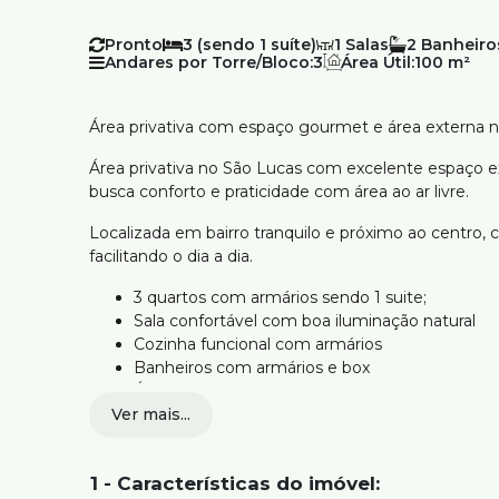
Pronto
3 (sendo 1 suíte)
1
2
Andares por Torre/Bloco:
3
Área Útil:
100 m²
Área privativa com espaço gourmet e área externa n
Área privativa no São Lucas com excelente espaço e
busca conforto e praticidade com área ao ar livre.
Localizada em bairro tranquilo e próximo ao centro, co
facilitando o dia a dia.
3 quartos com armários sendo 1 suite;
Sala confortável com boa iluminação natural
Cozinha funcional com armários
Banheiros com armários e box
Área externa com espaço gourmet e churrasqu
Ver mais...
Jardim e quintal privativos
1 vaga de garagem e box de despejo
Ideal para quem busca um imóvel com área externa, 
1 - Características do imóvel: