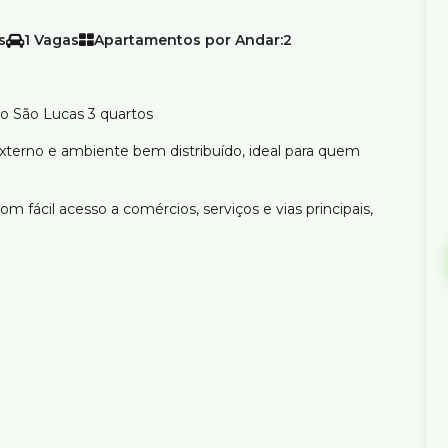
1
Apartamentos por Andar:
2
o São Lucas 3 quartos
xterno e ambiente bem distribuído, ideal para quem
m fácil acesso a comércios, serviços e vias principais,
eira
funcionalidade e ótima localização em Belo