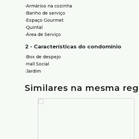
Horizonte.
Armários na cozinha
Agende sua visita.
Banho de serviço
Espaço Gourmet
Atendimento com segurança e credibilidade pela Silv
Quintal
com mais de 75 anos de tradição no mercado.
Área de Serviço
2 - Características do condomínio
Box de despejo
Hall Social
Jardim
Similares na mesma reg