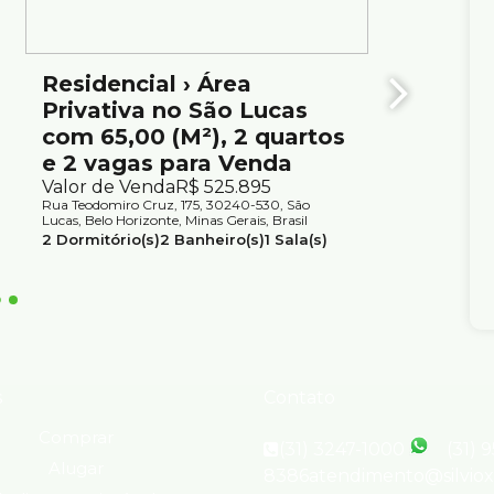
Residencial › Área
Área 
Privativa no São Lucas
quart
com 65,00 (M²), 2 quartos
Lucas
e 2 vagas para Venda
Valor d
Rua Albert
Valor de Venda
R$
525.895
Lucas, Bel
Rua Teodomiro Cruz, 175, 30240-530, São
4
Dormit
Lucas, Belo Horizonte, Minas Gerais, Brasil
1
Suíte(s
2
Dormitório(s)
2
Banheiro(s)
1
Sala(s)
1
Suíte(s)
2
Vaga(s)
Útil:
65m²
s
Contato
Comprar
(31) 3247-1000
(31) 
Alugar
8386
atendimento@silvio