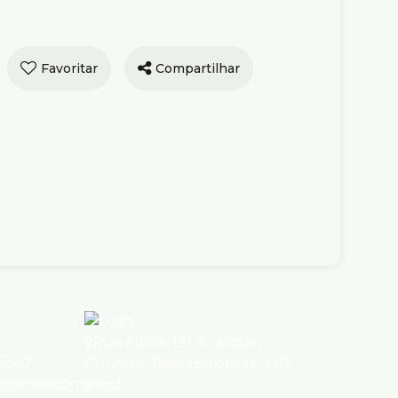
Privativa com 4
Compartilhar
os à Venda, São
 - Belo Horizonte
e Venda
R$
500.000
o Bressane, 416, 30240-470, São
o Horizonte, Minas Gerais, Brasil
ório(s)
2
Banheiro(s)
1
Sala(s)
)
1
Vaga(s)
Útil:
135m²
Rua Albita
,
131
,
4º andar
,
95347-
Cruzeiro
,
Belo Horizonte
,
MG
,
ximenes.com.br
Brasil