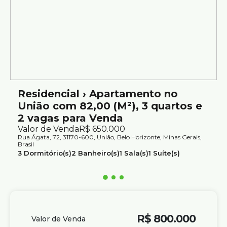
Academia
Salão de festas
Salão de jogos
Quadra esportiva
Playground
Brinquedoteca
Sauna
Piscina adulto e infantil
Sala de cinema
Residencial › Apartamento no
Espaço mulher
União com 82,00 (M²), 3 quartos e
Área verde
2 vagas para Venda
Valor de Venda
R$
650.000
Rua Ágata, 72, 31170-600, União, Belo Horizonte, Minas Gerais,
Acessibilidade:
Brasil
Corrimão
3
Dormitório(s)
2
Banheiro(s)
1
Sala(s)
1
Suíte(s)
2
Vaga(s)
Útil:
82m²
Piso tátil
Rampas de acesso
Localização privilegiada no bairro União, com fácil acesso a
importantes pontos da região:
R$
800.000
Valor de Venda
Minas Shopping