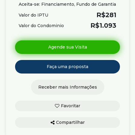
Aceita-se: Financiamento, Fundo de Garantia
Parque da Matinha
Parque Ecológico e Cultural Professor Marcos Manzzoni
R$
281
Valor do IPTU
R$
1.093
Valor do Condominio
Agende sua visita e venha conhecer de perto essa
excelente oportunidade.
Valores e disponibilidade sujeitos a alteração sem aviso
prévio. Solicitamos a confirmação das informações com
nossos consultores.
Compartilhar