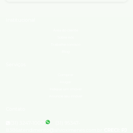
Institucional
Área do cliente
Sobre nós
Trabalhe conosco
Blog
Serviços
Comprar
Alugar
Indique um imóvel
Anuncie seu imóvel
Contato
(31) 3247-1000
(31) 95347-
8386
atendimento@silvioximenes.com.br
CRECI: PJ