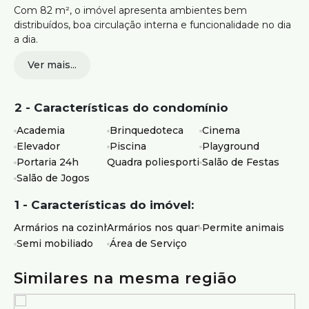
Com 82 m², o imóvel apresenta ambientes bem
distribuídos, boa circulação interna e funcionalidade no dia
a dia.
Ver mais...
Composto por:
Sala ampla com excelente iluminação natural
2 - Características do condomínio
03 quartos com armários planejados, sendo 01 suíte
Banheiro social
Academia
Brinquedoteca
Cinema
Cozinha com armários e fogão
Elevador
Piscina
Playground
Área de serviço
Portaria 24h
Quadra poliesportiva
Salão de Festas
Quartos e corredores com portas amplas, proporcionando
Salão de Jogos
melhor circulação e acessibilidade
1 - Características do imóvel:
Garagem:
Armários na cozinha
Armários nos quartos
Permite animais
02 vagas de garagem
Semi mobiliado
Área de Serviço
Condomínio e infraestrutura:
Similares na mesma região
Portaria 24 horas
Elevador