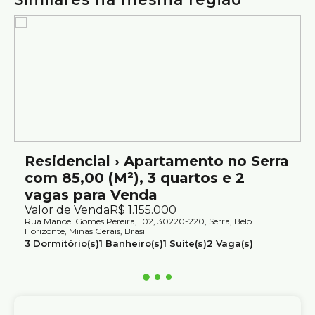
elevador, vaga de garagem e excelente padrão de
acabamento no bairro Serra.
Agende sua visita.
Atendimento com segurança e credibilidade pela Silvio
Ximenes Imobiliária, referência em Belo Horizonte, com
mais de 75 anos de tradição no mercado.
Residencial › Apartamento no Serra
com 85,00 (M²), 3 quartos e 2
vagas para Venda
Valor de Venda
R$
1.155.000
Rua Manoel Gomes Pereira, 102, 30220-220, Serra, Belo
Horizonte, Minas Gerais, Brasil
3
Dormitório(s)
1
Banheiro(s)
1
Suíte(s)
2
Vaga(s)
Útil:
85m²