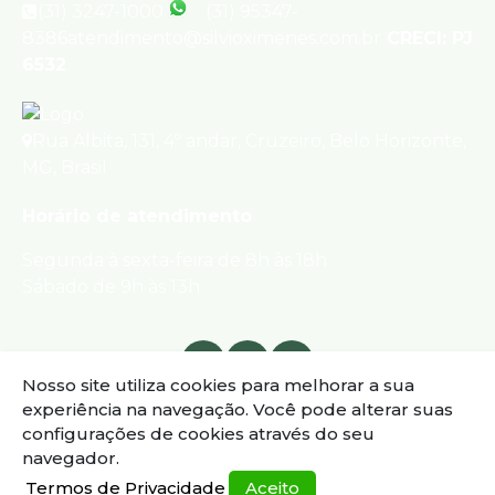
(31) 3247-1000
(31) 95347-
8386
atendimento@silvioximenes.com.br
CRECI: PJ
6532
Rua Albita
,
131
,
4º andar
,
Cruzeiro
,
Belo Horizonte
,
MG
,
Brasil
Horário de atendimento
Segunda à sexta-feira de 8h às 18h
Sábado de 9h às 13h
Nosso site utiliza cookies para melhorar a sua
experiência na navegação.
Você pode alterar suas
configurações de cookies através do seu
navegador.
Termos de Privacidade
Aceito