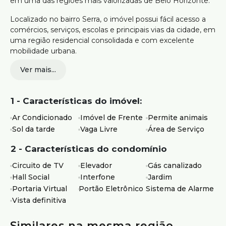
em uma das regiões mais valorizadas de Belo Horizonte.
Localizado no bairro Serra, o imóvel possui fácil acesso a
comércios, serviços, escolas e principais vias da cidade, em
uma região residencial consolidada e com excelente
mobilidade urbana.
Ver mais...
91m² de
3 quartos, sendo 1 suíte e 2 semissuítes
Sala ampla para dois ambientes com lavabo
1 - Características do imóvel:
Cozinha integrada com bancada em granito
Área de serviço independente
Ar Condicionado
Imóvel de Frente
Permite animais
Piso em porcelanato e piso vinílico nos quartos
Sol da tarde
Vaga Livre
Área de Serviço
Previsão para ar-condicionado em todos os
ambientes
2 - Características do condomínio
2 vagas de garagem em linha
Elevador
Circuito de TV
Elevador
Gás canalizado
Hall social decorado e jardim
Hall Social
Interfone
Jardim
Portaria virtual, sistema de alarme e interfone
Portaria Virtual
Portão Eletrônico
Sistema de Alarme
Água individualizada e gás canalizado
Vista definitiva
Ideal para quem busca um apartamento moderno, com
Similares na mesma região