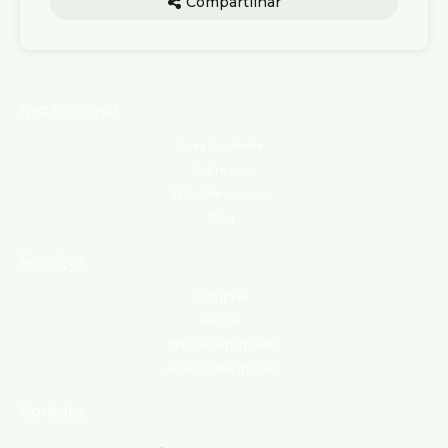
Compartilhar
Institucional
Área do cliente
Sobre nós
Trabalhe conosco
Blog
Serviços
Comprar
Alugar
Indique um imóvel
Anuncie seu imóvel
Contato