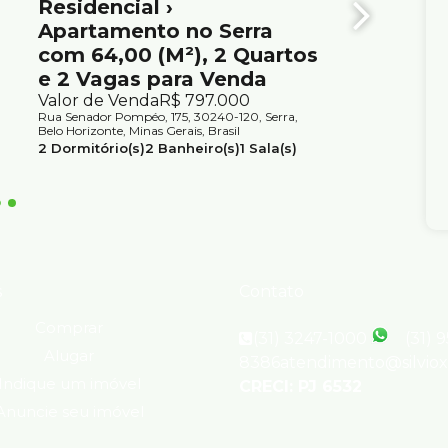
Residencial ›
Resid
Apartamento no Serra
Apart
com 64,00 (M²), 2 Quartos
com 6
e 2 Vagas para Venda
e 2 v
Valor de Venda
R$
797.000
Valor d
Rua Senador Pompéo, 175, 30240-120, Serra,
Rua Senad
Belo Horizonte, Minas Gerais, Brasil
Belo Horiz
2
Dormitório(s)
2
Banheiro(s)
1
Sala(s)
2
Dormit
1
Suíte(s)
2
Vaga(s)
Útil:
64m²
1
Suíte(s
s
Contato
Comprar
(31) 3247-1000
(31) 
Alugar
8386
atendimento@silvio
Indique um imóvel
CRECI: PJ 6532
Anuncie seu imóvel