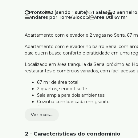
Pronto
2 (sendo 1 suíte)
1
2
Andares por Torre/Bloco:
5
Área Útil:
67 m²
Apartamento com elevador e 2 vagas no Serra, 67 m
Apartamento com elevador no bairro Serra, com ambie
para quem busca conforto e praticidade em uma regi
Localizado em área tranquila da Serra, próximo ao Hos
restaurantes e comércios variados, com fácil acesso
67 m² de área total
2 quartos, sendo 1 suíte
Sala ampla para dois ambientes
Cozinha com bancada em granito
Área de serviço
Ver mais...
2 vagas de garagem cobertas e livres
Prédio com elevador
Gás canalizado e portão eletrônico
2 - Características do condomínio