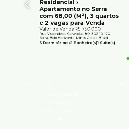
Residencial ›
Apartamento no Serra
com 68,00 (M²), 3 quartos
e 2 vagas para Venda
Valor de Venda
R$
750.000
Rua Visconde de Caravelas, 80, 30240-170,
Serra, Belo Horizonte, Minas Gerais, Brasil
3
Dormitório(s)
2
Banheiro(s)
1
Suíte(s)
2
Vaga(s)
Útil:
68m²
Institucional
Serviço
Área do cliente
Sobre nós
Trabalhe conosco
Blog