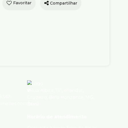
encial ›
Compartilhar
amento no Serra
1,00 (M²), 2 quartos
agas para Venda
e Venda
R$
647.000
or Pompéo, 149, 30240-120, Serra,
onte, Minas Gerais, Brasil
ório(s)
2
Banheiro(s)
1
Sala(s)
)
2
Vaga(s)
Útil:
61m²
Rua Albita
,
131
,
4º andar
,
95347-
Cruzeiro
,
Belo Horizonte
,
MG
,
ximenes.com.br
Brasil
Horário de atendimento