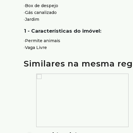
Ideal para quem busca um imóvel bem localizado, 
Box de despejo
mais desejadas de Belo Horizonte.
Gás canalizado
Agende sua visita.
Jardim
Atendimento com segurança e credibilidade pela Silv
1 - Características do imóvel:
com mais de 75 anos de tradição no mercado.
Permite animais
Vaga Livre
Similares na mesma reg