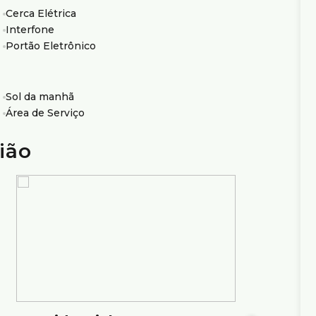
com elevador e vaga de garagem em uma das regiões
Cerca Elétrica
Interfone
Portão Eletrônico
io Ximenes Imobiliária, referência em Belo Horizonte,
Sol da manhã
Área de Serviço
ião