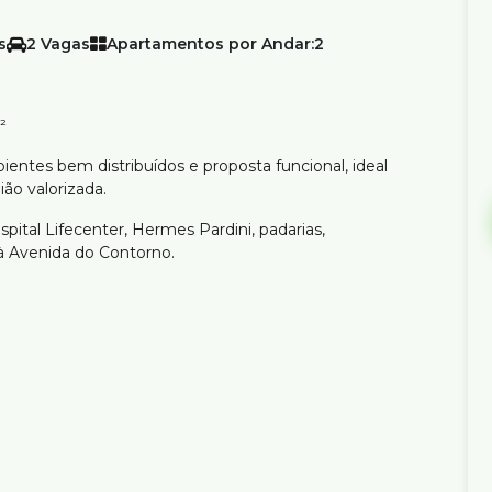
2
Apartamentos por Andar:
2
²
ntes bem distribuídos e proposta funcional, ideal
ão valorizada.
pital Lifecenter, Hermes Pardini, padarias,
 à Avenida do Contorno.