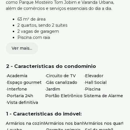
como Parque Mosteiro Tom Jobim e Varanda Urbana,
além de comércios e serviços essenciais do dia a dia.
63 m² de área
2 quartos, sendo 2 suítes
2 vagas de garagem
Piscina com raia
Academia equipada e espaço gourmet
Ver mais...
Elevador
Preparação para ar-condicionado
Cozinha com armários planejados
2 - Características do condomínio
Ideal para quem busca um imóvel moderno, em prédio
Academia
Circuito de TV
Elevador
novo, com estrutura de lazer e boa localização.
Espaço gourmet
Gás canalizado
Hall Social
Interfone
Jardim
Piscina
Agende sua visita.
Portaria 24h
Portão Eletrônico
Sistema de Alarme
Atendimento com segurança e credibilidade pela Silvio
Vista definitiva
Ximenes Imobiliária, referência em Belo Horizonte, com
mais de 75 anos de tradição no mercado.
1 - Características do imóvel:
Armários na cozinha
Armários nos banheiros
Armários nos quartos