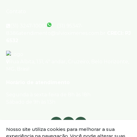
Contato
(31) 3247-1000
(31) 95347-
8386
atendimento@silvioximenes.com.br
CRECI: PJ
6532
Rua Albita
,
131
,
4º andar
,
Cruzeiro
,
Belo Horizonte
,
MG
,
Brasil
Horário de atendimento
Segunda à sexta-feira de 8h às 18h
Sábado de 9h às 13h
Nosso site utiliza cookies para melhorar a sua
experiência na navegação.
Você pode alterar suas