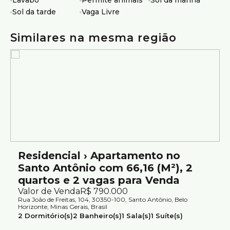
Lavabo
Permite animais
Sol da manhã
Sol da tarde
Vaga Livre
Similares na mesma região
Residencial › Apartamento no
Santo Antônio com 66,16 (M²), 2
quartos e 2 vagas para Venda
Valor de Venda
R$
790.000
Rua João de Freitas, 104, 30350-100, Santo Antônio, Belo
Horizonte, Minas Gerais, Brasil
2
Dormitório(s)
2
Banheiro(s)
1
Sala(s)
1
Suíte(s)
2
Vaga(s)
Útil:
66m²