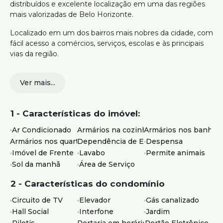
distribuídos e excelente localização em uma das regiões
mais valorizadas de Belo Horizonte.
Localizado em um dos bairros mais nobres da cidade, com
fácil acesso a comércios, serviços, escolas e às principais
vias da região.
216m² de área útil
Ver mais...
4 quartos com armários, sendo 1 suíte e todos com
instalação para ar-condicionado
3 vagas de garagem em linha e cobertas com
1 - Características do imóvel:
preparação para carro elétrico
2 salas amplas com espaço para dois ambientes
Ar Condicionado
Armários na cozinha
Armários nos banheir
cada
Armários nos quartos
Dependência de Empregados
Despensa
Cozinha planejada com armários novos
Imóvel de Frente
Lavabo
Permite animais
Banho social armários planejados
Sol da manhã
Área de Serviço
Área de serviço, DCE, despensa e lavabo
Prédio com elevador e salão de festas
2 - Características do condomínio
Ideal para quem busca um apartamento espaçoso,
Circuito de TV
Elevador
Gás canalizado
funcional e pronto para oferecer conforto no dia a dia.
Hall Social
Interfone
Jardim