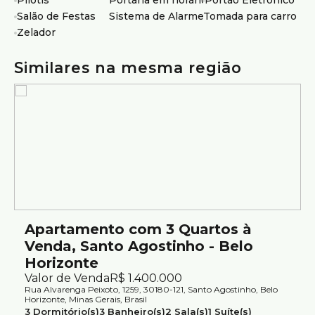
Pilotis
Portaria em horário comercial
Portão Eletrônico
Agende sua visita.
Salão de Festas
Sistema de Alarme
Tomada para carro elé
Atendimento com segurança e credibilidade pela Silvio
Zelador
Ximenes Imobiliária, referência em Belo Horizonte, com
mais de 75 anos de tradição no mercado.
Similares na mesma região
Apartamento com 3 Quartos à
Venda, Santo Agostinho - Belo
Horizonte
Valor de Venda
R$
1.400.000
Rua Alvarenga Peixoto, 1259, 30180-121, Santo Agostinho, Belo
Horizonte, Minas Gerais, Brasil
3
Dormitório(s)
3
Banheiro(s)
2
Sala(s)
1
Suíte(s)