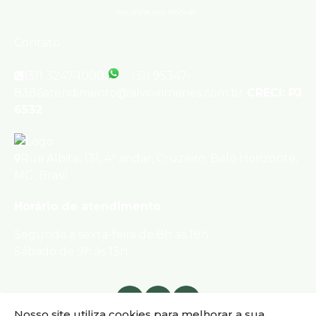
Anuncie seu imóvel
Contato
(31) 3247-1000
(31) 95347-
8386
atendimento@silvioximenes.com.br
CRECI: PJ
6532
Rua Albita
,
131
,
4º andar
,
Cruzeiro
,
Belo Horizonte
,
MG
,
Brasil
Horário de atendimento
Segunda à sexta-feira de 8h às 18h
Sábado de 9h às 13h
Nosso site utiliza cookies para melhorar a sua