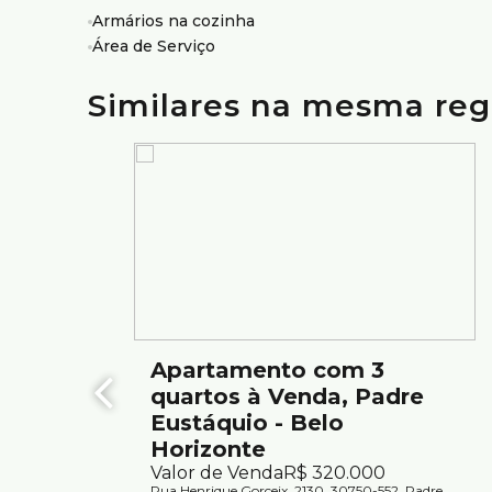
Armários na cozinha
Localização:
Área de Serviço
Localização privilegiada no bairro Padre Eustáquio;
Próximo ao Hospital Alberto Cavalcanti e ao Institut
Região tranquila e bem cotada, com comércio vari
Similares na mesma reg
Apartamento com 3
quartos à Venda, Padre
Eustáquio - Belo
Horizonte
Valor de Venda
R$
320.000
Rua Henrique Gorceix, 2130, 30750-552, Padre