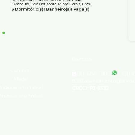
Valor d
Eustáquio, Belo Horizonte, Minas Gerais, Brasil
Rua Vila R
3
Dormitório(s)
1
Banheiro(s)
1
Vaga(s)
Belo Horiz
Útil:
64m²
3
Dormit
1
Vaga(s
s
Contato
Comprar
(31) 3247-1000
(31) 
Alugar
8386
atendimento@silvio
Indique um imóvel
CRECI: PJ 6532
Anuncie seu imóvel