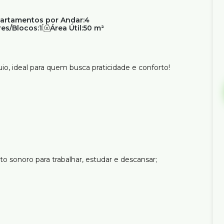
artamentos por Andar:
4
es/Blocos:
1
Área Útil:
50 m²
, ideal para quem busca praticidade e conforto!
to sonoro para trabalhar, estudar e descansar;