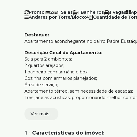
Pronto
2
1
1
1
Ap
Andares por Torre/Bloco:
4
Quantidade de Torr
Destaque:
Apartamento aconchegante no bairro Padre Eustáquio
Descrição Geral do Apartamento:
Sala para 2 ambientes;
2 quartos arejados;
1 banheiro com armário e box;
Cozinha com armários planejados;
Área de serviço;
Apartamento térreo, sem necessidade de escadas;
Três janelas acústicas, proporcionando melhor confor
Estrutura do Prédio:
Ver mais...
Prédio de até 3 andares;
Vagas:
1 - Características do imóvel:
1 vaga de garagem;