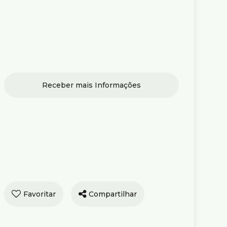
encial ›
amento no Padre
quio com 58,00
Compartilhar
 3 quartos e 1 vaga
Venda