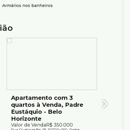
Armários nos banheiros
o Santo Tomás de Aquino (ISTA);
ado e supermercado na mesma rua;
ião
Apartamento com 3
Resid
quartos à Venda, Padre
Apart
Eustáquio - Belo
Eustá
Horizonte
(M²),
Valor de Venda
R$
350.000
para 
Rua Quatorze Bis, 55, 30720-050, Padre