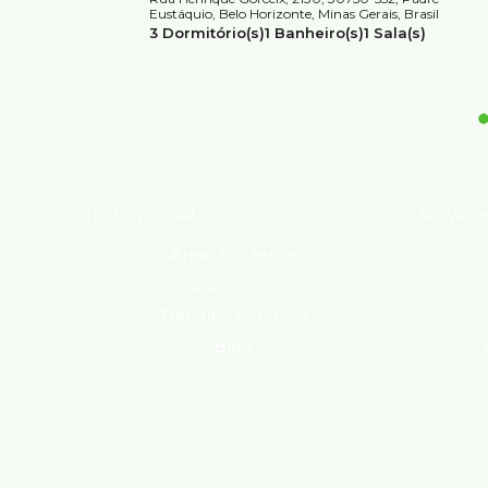
Eustáquio, Belo Horizonte, Minas Gerais, Brasil
3
Dormitório(s)
1
Banheiro(s)
1
Sala(s)
1
Vaga(s)
Útil:
80m²
Institucional
Serviço
Área do cliente
Sobre nós
Trabalhe conosco
Blog