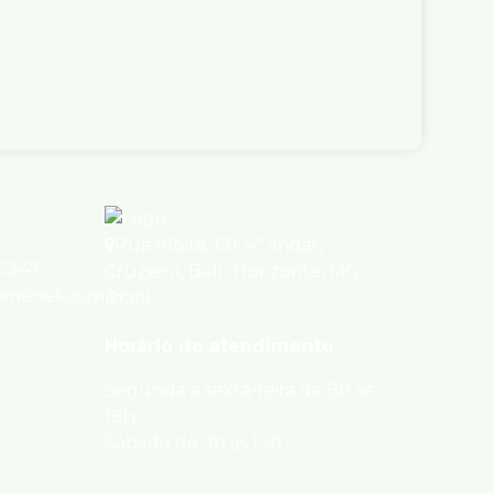
e Venda
R$
320.000
ica, 110, 30720-380, Padre Eustáquio,
onte, Minas Gerais, Brasil
ório(s)
2
Banheiro(s)
1
Sala(s)
)
Útil:
58m²
Rua Albita
,
131
,
4º andar
,
95347-
Cruzeiro
,
Belo Horizonte
,
MG
,
ximenes.com.br
Brasil
Horário de atendimento
Segunda à sexta-feira de 8h às
18h
Sábado de 9h às 13h