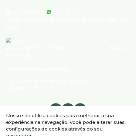
(31) 3247-1000
(31) 95347-
8386
atendimento@silvioximenes.com.br
CRECI: PJ
6532
Rua Albita
,
131
,
4º andar
,
Cruzeiro
,
Belo Horizonte
,
MG
,
Brasil
Horário de atendimento
Segunda à sexta-feira de 8h às 18h
Sábado de 9h às 13h
Nosso site utiliza cookies para melhorar a sua
experiência na navegação.
Você pode alterar suas
configurações de cookies através do seu
navegador.