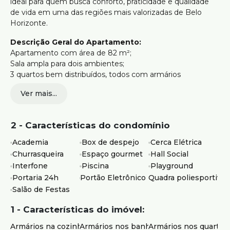
ideal para quem busca conforto, praticidade e qualidade
de vida em uma das regiões mais valorizadas de Belo
Horizonte.
Descrição Geral do Apartamento:
Apartamento com área de 82 m²;
Sala ampla para dois ambientes;
3 quartos bem distribuídos, todos com armários
planejados;
Ver mais...
Banheiros com armários e box;
Cozinha funcional com armários planejados;
Área de serviço independente e bem ventilada;
2 - Características do condomínio
Quartos e corredores com portas amplas, proporcionando
mais conforto e acessibilidade.
Academia
Box de despejo
Cerca Elétrica
Churrasqueira
Espaço gourmet
Hall Social
Estrutura do Prédio:
Interfone
Piscina
Playground
Portaria 24 horas;
Portaria 24h
Portão Eletrônico
Quadra poliesportiva
Elevador;
Salão de Festas
Academia;
Piscina;
1 - Características do imóvel:
Quadra esportiva;
Salão de festas;
Armários na cozinha
Armários nos banheiros
Armários nos quartos