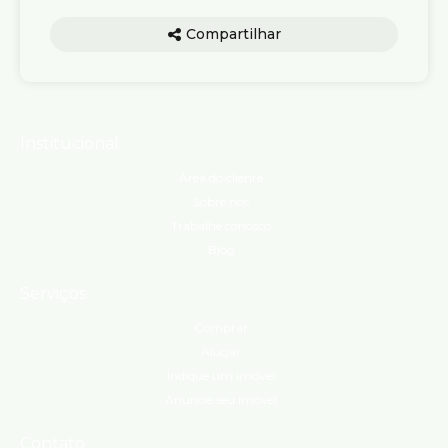
Compartilhar
Institucional
Área do cliente
Sobre nós
Trabalhe conosco
Blog
Serviços
Comprar
Alugar
Indique um imóvel
Anuncie seu imóvel
Contato