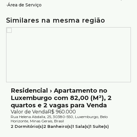
Churrasqueira;
Área de Serviço
Playground;
Espaço gourmet na área comum.
Similares na mesma região
Vagas:
2 vagas de garagem.
Localização:
Localização privilegiada no bairro Luxemburgo, com fácil
acesso a áreas verdes e opções de lazer como o Parque
Mosteiro Tom Jobim e o Parque Rosinha Cadar;
Região tranquila, arborizada e com excelente
infraestrutura;
Próxima a comércios, escolas, restaurantes e vias de
acesso principais.
Residencial › Apartamento no
Luxemburgo com 82,00 (M²), 2
quartos e 2 vagas para Venda
Valor de Venda
R$
960.000
Rua Helena Abdalla, 25, 30380-550, Luxemburgo, Belo
Horizonte, Minas Gerais, Brasil
2
Dormitório(s)
2
Banheiro(s)
1
Sala(s)
1
Suíte(s)
2
Vaga(s)
Útil:
82m²