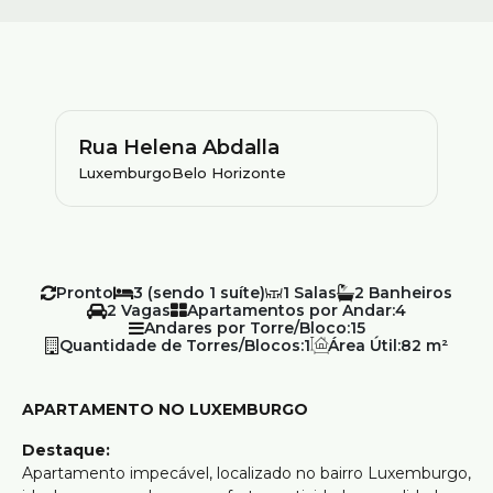
Rua Helena Abdalla
Luxemburgo
Belo Horizonte
Pronto
3 (sendo 1 suíte)
1
2
2
Apartamentos por Andar:
4
Andares por Torre/Bloco:
15
Quantidade de Torres/Blocos:
1
Área Útil:
82 m²
APARTAMENTO NO LUXEMBURGO
Destaque:
Apartamento impecável, localizado no bairro Luxemburgo,