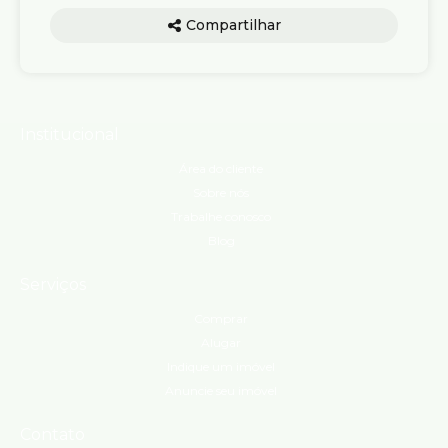
Compartilhar
Institucional
Área do cliente
Sobre nós
Trabalhe conosco
Blog
Serviços
Comprar
Alugar
Indique um imóvel
Anuncie seu imóvel
Contato