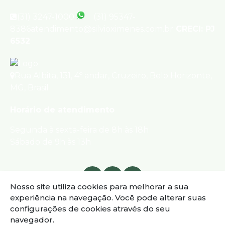
(31) 3247-1000
(31) 95347-
8386
atendimento@silvioximenes.com.br
CRECI: PJ
6532
Rua Albita
,
131
,
4º andar
,
Cruzeiro
,
Belo Horizonte
,
MG
,
Brasil
Horário de atendimento
Segunda à sexta-feira de 8h às 18h
Sábado de 9h às 13h
Nosso site utiliza cookies para melhorar a sua
experiência na navegação.
Você pode alterar suas
configurações de cookies através do seu
navegador.