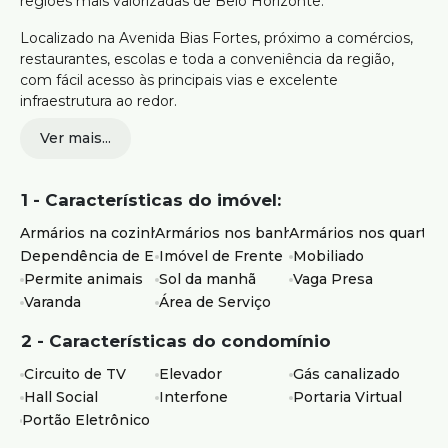
regiões mais valorizadas de Belo Horizonte.
Localizado na Avenida Bias Fortes, próximo a comércios,
restaurantes, escolas e toda a conveniência da região,
com fácil acesso às principais vias e excelente
infraestrutura ao redor.
Ver mais...
163m² de área útil
4 quartos com armários, sendo 1 suíte
Sala de TV com varanda
1 - Características do imóvel:
Sala de jantar ampla
Banheiro social com box e armários
Armários na cozinha
Armários nos banheiros
Armários nos quartos
Cozinha com armários planejados
Dependência de Empregados
Imóvel de Frente
Mobiliado
Área de serviço independente com DCE
Permite animais
Sol da manhã
Vaga Presa
Prédio com elevador e portaria virtual
Varanda
Área de Serviço
O condomínio conta ainda com gás canalizado, sistema
2 - Características do condomínio
de monitoramento e renda extra proveniente de aluguel
de antenas, contribuindo para a gestão financeira do
Circuito de TV
Elevador
Gás canalizado
prédio. Recentemente foi reformado a fachada toda do
Hall Social
Interfone
Portaria Virtual
predio, entrada da portaria e garagem, elevadores.
Portão Eletrônico
Ideal para quem busca um apartamento espaçoso,