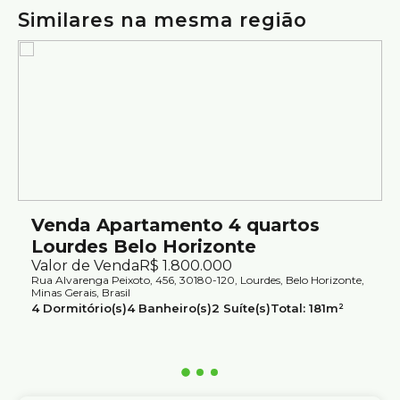
mobiliado, com elevador e excelente localização em
Similares na mesma região
Lourdes.
Agende sua visita e conheça esta oportunidade.
Atendimento com segurança e credibilidade pela Silvio
Ximenes Imobiliária, referência em Belo Horizonte, com
mais de 75 anos de tradição no mercado.
Venda Apartamento 4 quartos
Lourdes Belo Horizonte
Valor de Venda
R$
1.800.000
Rua Alvarenga Peixoto, 456, 30180-120, Lourdes, Belo Horizonte,
Minas Gerais, Brasil
4
Dormitório(s)
4
Banheiro(s)
2
Suíte(s)
Total:
181m²
2
Vaga(s)
Útil:
181m²