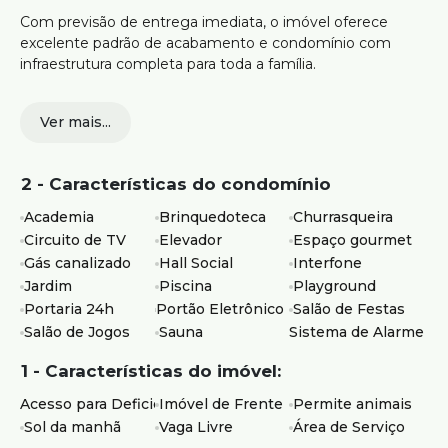
Com previsão de entrega imediata, o imóvel oferece
excelente padrão de acabamento e condomínio com
infraestrutura completa para toda a família.
92 m²
Ver mais...
3 quartos, sendo 1 suíte
Sala ampla para dois ambientes
Lavabo
2 - Características do condomínio
Cozinha americana
Área de serviço independente
Academia
Brinquedoteca
Churrasqueira
2 vagas de garagem
Circuito de TV
Elevador
Espaço gourmet
Elevador
Gás canalizado
Hall Social
Interfone
Piscina
Jardim
Piscina
Playground
Academia
Portaria 24h
Portão Eletrônico
Salão de Festas
Sauna
Salão de Jogos
Churrasqueira
Sauna
Sistema de Alarme
Salão de festas
1 - Características do imóvel:
Salão de jogos
Playground
Acesso para Deficientes
Imóvel de Frente
Permite animais
Área verde
Sol da manhã
Vaga Livre
Área de Serviço
Portaria 24 horas