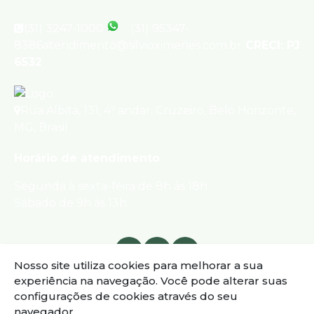
(31) 3247-1000
(31) 95347-
8386
atendimento@silvioximenes.com.br
CRECI: PJ
6532
Rua Albita
,
131
,
4º andar
,
Cruzeiro
,
Belo Horizonte
,
MG
,
Brasil
Horário de atendimento
Segunda à sexta-feira de 8h às 18h
Sábado de 9h às 13h
Nosso site utiliza cookies para melhorar a sua
experiência na navegação.
Você pode alterar suas
configurações de cookies através do seu
navegador.