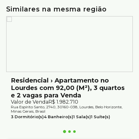
Rampas de acesso e vaga acessível
Similares na mesma região
Ideal para quem busca um apartamento moderno, com
elevador, piscina e lazer completo em uma das regiões
mais valorizadas de Belo Horizonte.
Agende sua visita.
Atendimento com segurança e credibilidade pela Silvio
Ximenes Imobiliária, referência em Belo Horizonte, com
mais de 75 anos de tradição no mercado.
Residencial › Apartamento no
Lourdes com 92,00 (M²), 3 quartos
e 2 vagas para Venda
Valor de Venda
R$
1.982.710
Rua Espírito Santo, 2740, 30160-038, Lourdes, Belo Horizonte,
Minas Gerais, Brasil
3
Dormitório(s)
4
Banheiro(s)
1
Sala(s)
1
Suíte(s)
2
Vaga(s)
Útil:
92 ~ 93m²