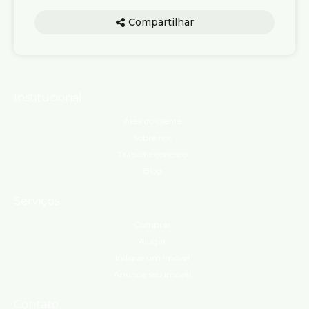
Compartilhar
Institucional
Área do cliente
Sobre nós
Trabalhe conosco
Blog
Serviços
Comprar
Alugar
Indique um imóvel
Anuncie seu imóvel
Contato