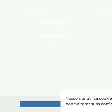
Institucional
Serviço
Área do cliente
Sobre nós
Trabalhe conosco
Blog
Nosso site utiliza cook
pode alterar suas conf