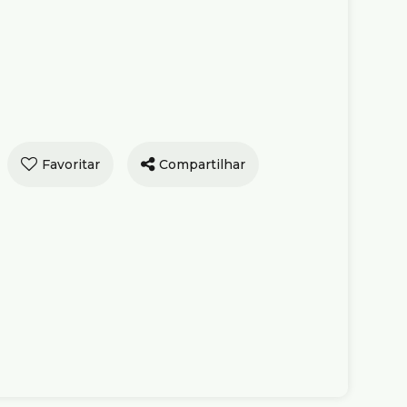
Compartilhar
tamento com 2
os à Venda, Lourdes
o Horizonte
e Venda
R$
1.506.927
ba, 2005, 30170-127, Lourdes, Belo
 Minas Gerais, Brasil
ório(s)
3
Banheiro(s)
1
Sala(s)
)
2
Vaga(s)
Útil:
67m²