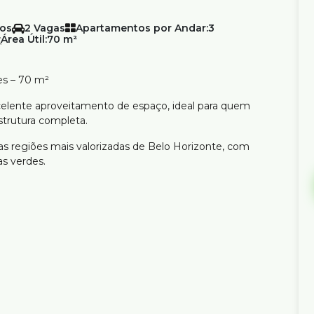
2
Apartamentos por Andar:
3
Área Útil:
70 m²
es – 70 m²
lente aproveitamento de espaço, ideal para quem
trutura completa.
s regiões mais valorizadas de Belo Horizonte, com
as verdes.
na, academia, sauna, espaço gourmet, salão de