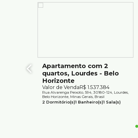
Apartamento com 2
quartos, Lourdes - Belo
Horizonte
Valor de Venda
R$
1.537.384
Rua Alvarenga Peixoto, 594, 30180-124, Lourdes,
Belo Horizonte, Minas Gerais, Brasil
2
Dormitório(s)
1
Banheiro(s)
1
Sala(s)
1
Suíte(s)
1
Vaga(s)
Útil:
71m²