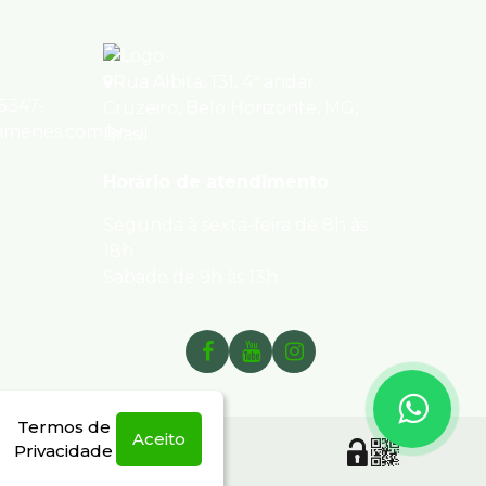
Rua Albita
,
131
,
4º andar
,
95347-
Cruzeiro
,
Belo Horizonte
,
MG
,
ximenes.com.br
Brasil
Horário de atendimento
Segunda à sexta-feira de 8h às
18h
Sábado de 9h às 13h
Termos de
Aceito
Privacidade