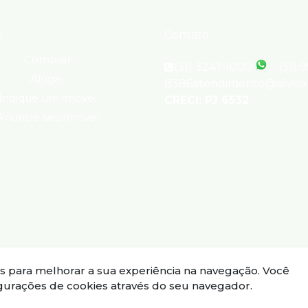
s
Contato
Comprar
(31) 3247-1000
(31) 
Alugar
8386
atendimento@silvio
Indique um imóvel
CRECI: PJ 6532
Anuncie seu imóvel
ies para melhorar a sua experiência na navegação.
Você
igurações de cookies através do seu navegador.