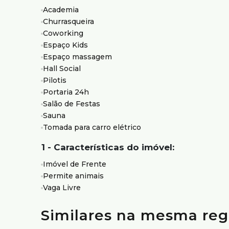
festas, churrasqueira e áreas de convivência, além
Academia
carregamento para carro elétrico. Destaque também pa
Churrasqueira
como espaço de lazer e convivência.
Coworking
Ideal para quem busca um imóvel moderno, com lazer 
Espaço Kids
Espaço massagem
Agende sua visita.
Hall Social
Atendimento com segurança e credibilidade pela Silv
Pilotis
com mais de 75 anos de tradição no mercado.
Portaria 24h
Salão de Festas
Sauna
Tomada para carro elétrico
1 - Características do imóvel:
Imóvel de Frente
Permite animais
Vaga Livre
Similares na mesma reg