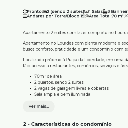
Pronto
2 (sendo 2 suítes)
1
3
Andares por Torre/Bloco:
15
Área Total:
70 m²
Apartamento 2 suítes com lazer completo no Lourd
Apartamento no Lourdes com planta moderna e exce
busca conforto, praticidade e um condomínio com es
Localizado próximo à Praça da Liberdade, em uma da
fácil acesso a restaurantes, comércios, serviços e áre
70m² de área
2 quartos, sendo 2 suítes
2 vagas de garagem livres e cobertas
Sala ampla e bem iluminada
Cozinha com área de serviço
Ver mais...
Piscina coberta e climatizada
Academia e elevador
O condomínio oferece estrutura completa, com pisci
2 - Características do condomínio