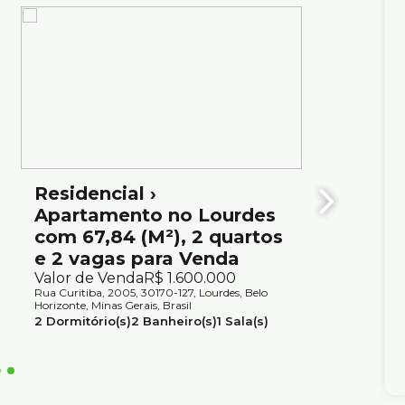
Residencial ›
Apar
Apartamento no Lourdes
quart
com 67,84 (M²), 2 quartos
- Bel
e 2 vagas para Venda
Valor d
Rua Curiti
Valor de Venda
R$
1.600.000
Horizonte,
Rua Curitiba, 2005, 30170-127, Lourdes, Belo
2
Dormit
Horizonte, Minas Gerais, Brasil
2
Suíte(s
2
Dormitório(s)
2
Banheiro(s)
1
Sala(s)
1
Suíte(s)
2
Vaga(s)
Útil:
68m²