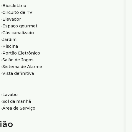
 de portaria e comodidades modernas como ponto de
Bicicletário
ra a casa histórica preservada no terreno, utilizada
Circuito de TV
Elevador
e localização privilegiada na região Centro-Sul.
Espaço gourmet
Gás canalizado
Jardim
io Ximenes Imobiliária, referência em Belo Horizonte,
Piscina
Portão Eletrônico
Salão de Jogos
Sistema de Alarme
Vista definitiva
Lavabo
Sol da manhã
Área de Serviço
ião