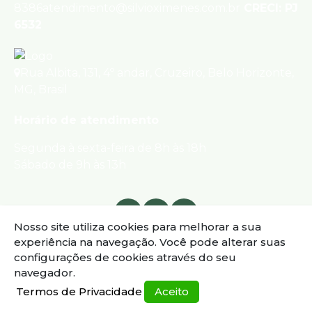
8386
atendimento@silvioximenes.com.br
CRECI: PJ
6532
Rua Albita
,
131
,
4º andar
,
Cruzeiro
,
Belo Horizonte
,
MG
,
Brasil
Horário de atendimento
Segunda à sexta-feira de 8h às 18h
Sábado de 9h às 13h
Nosso site utiliza cookies para melhorar a sua
experiência na navegação.
Você pode alterar suas
configurações de cookies através do seu
navegador.
Termos de Privacidade
Aceito