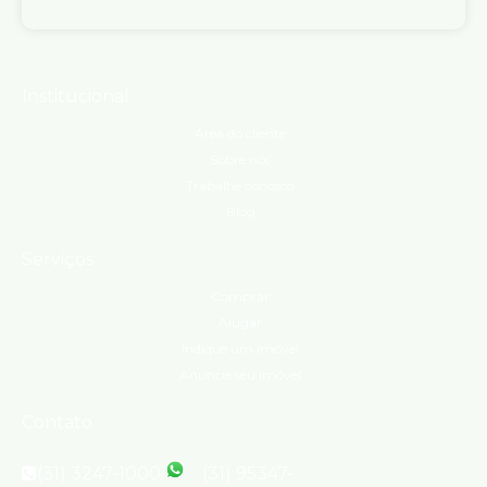
Institucional
Área do cliente
Sobre nós
Trabalhe conosco
Blog
Serviços
Comprar
Alugar
Indique um imóvel
Anuncie seu imóvel
Contato
(31) 3247-1000
(31) 95347-