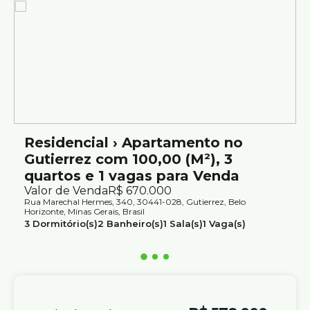
Excelente localização no bairro Gutierrez, com variedades
de serviços e comércios como, Barroca Tênis Clube,
Colégio Santo Agostinho, Supermercados Bh, Hospital
Madre Teresa entre outros.
Fácil acesso à Av. Raja Gabáglia.
Os preços e informações poderão sofrer mudanças sem
aviso prévio. Por este motivo, solicitamos a confirmação
com nossos consultores.
Residencial › Apartamento no
Gutierrez com 100,00 (M²), 3
quartos e 1 vagas para Venda
Valor de Venda
R$
670.000
Rua Marechal Hermes, 340, 30441-028, Gutierrez, Belo
Horizonte, Minas Gerais, Brasil
3
Dormitório(s)
2
Banheiro(s)
1
Sala(s)
1
Vaga(s)
Útil:
100m²