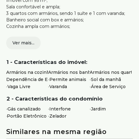
Imóvel com 95 m²;
Sala confortável e ampla;
3 quartos com armários, sendo 1 suíte e 1 com varanda;
Banheiro social com box e armários;
Cozinha ampla com armários;
Dependência completa de empregada (DCE);
Ver mais...
Área de serviço.
Vagas de Garagem:
1 - Características do imóvel:
2 vagas livres.
Armários na cozinha
Armários nos banheiros
Armários nos quartos
Estrutura do Prédio:
Dependência de Empregados
Permite animais
Sol da manhã
Portão Eletrônico;
Vaga Livre
Varanda
Área de Serviço
Interfone;
2 - Características do condomínio
Jardim;
Gás canalizado
Interfone
Jardim
Faxineira;
Portão Eletrônico
Zelador
Gás canalizado.
Similares na mesma região
Localização: